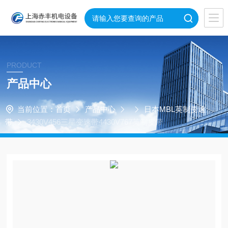
PRODUCT
产品中心
当前位置：
首页
产品中心
日本MBL英制变速
带
3430V456三星变速带4430V767英制皮带