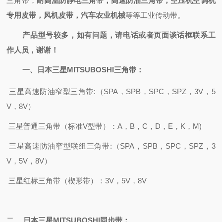
三角带，
耐高温防静电三角带，高速防油三角带，空压机空调机
专用皮带，风机皮带，汽车农业机械
等等工业传动带。
产品型号较多，如有问题，请电话或者页面谈话框联系工
作人员，谢谢！
一、
日本三星MITSUBOSHI
三角带：
三星高速防油窄型
三角带
:
（
SPA，SPB，SPC，SPZ，3V
，
5
V，8V）
三星
普通三角带（标准
V型带）：A，B，C，D，E，K，M)
三星高速防油窄型联组三角带
:
（
SPA，SPB，SPC，SPZ，3
V，5V，8V）
三星红标三角带（楔形带）：
3V，5V，8V
二、
日本三星
MITSUBOSHI
同步带：