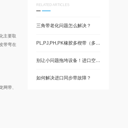
RELATED ARTICLES
三角带老化问题怎么解决？
化主要取
PL,PJ,PH,PK橡胶多楔带（多沟带）型号大全
皮带弯在
别让小问题拖垮设备！进口空压机皮带必知的防坑指南
如何解决进口同步带故障？
龙网带、