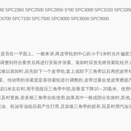
2360 SPC2500 SPC2650 S*00 SPC3000 SPC3150 SPC335
C6700 SPC7100 SPC7500 SPC8000 SPC8500 SPC9000
是否在一平面上。一般来讲,两皮带轮的中心距小于1米时允许偏差为
,应调整到符合要求后再进行安装并张紧。装卸时应首先将张紧轮松开,
难以装卸时,应先卸下一个皮带轮,套上或卸下三角带以后再把皮带轮
紧。传动带的张紧度是靠张紧轮进行调整的,皮带过紧会使皮带磨损严
1米左右时,用手指按压三角带中部,应垂直下降10～20毫米。使
及时更换,若多根三角带合组使用,如果其中一根或部分实效时,其他
油、机油等油垢后易产生打滑,且加速三角带的损坏,应及时用汽油清