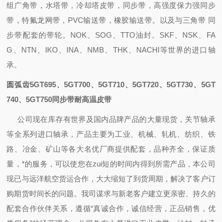
组广角带，水塔带，冷却塔皮带，同步带，高强度保力强同步
带，特氟龙网带，PVC输送带，橡胶输送带。以及与三角带 同
步带配套的带轮。NOK、SOG、TTO油封。SKF、NSK、FA
G、NTN、IKO、INA、NMB、THK、NACHI等世界的进口轴
承。
圆弧齿5GT695、5GT700、5GT710、5GT720、5GT730、5GT
740、5GT750同步带耐高温皮带
公司现在库存有世界及国内品牌产品的大量现货，关节轴承
等全系列进口轴承，产品主要为工业、机械、轧机、纺织、铁
路、冶金、矿山等各大名优厂商提供配套，品种齐全，保证质
量，*的服务，可以使您在zui短的时间内得到所需产品，本公司
现已与远洋航空货运合作，大大缩短了到货周期，解决了客户订
购期货时间长的问题。我司谋求与新老客户建立更亲密、持久的
配套合作伙伴关系，遵循“真诚合作，诚信经营，正品销售，优