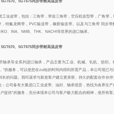
5GT670、5GT675
同步带耐高温皮带
优工业皮带，包括：三角带，带齿三角带，空压机齿型带，广角带，
，特氟龙网带，PVC输送带，橡胶输送带。以及与三角带 同步带
、IKO、INA、NMB、THK、NACHI等世界的进口轴承。
5GT670、5GT675
同步带耐高温皮带
轴承等全系列进口轴承，产品主要为工业、机械、轧机、纺织、
*的服务，可以使您在zui短的时间内得到所需产品，本公司现已与
间长的问题。我司谋求与新老客户建立更亲密、持久的配套合作伙伴
理念；公司备有大量进口工业皮带、油封、轴承现货，热忱为各界生产
户提供*的服务，充分体现本公司与客户极力配合的精神，使所有客