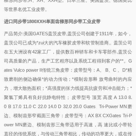
梯形同步带,H、XH、XXH型。日本三星、美国盖茨、德国奥比
等世界名优工业皮带。
进口同步带1800XXH单面齿梯形同步带工业皮带
产品简介:美国GATES盖茨皮带,盖茨公司创建于1911年，如今，
盖茨公司已成为*zui大的汽车橡胶皮带和软管制造商。盖茨公司
在五大洲设有42家工厂，提供数百种轿车和卡车零部件,盖茨公
司高质量的产品，生产工艺程序以及系统工程得到客户的**。G
ates Vulco power II传统三角皮带：皮带型号：A、 B、C 、D*精
致磨削的侧边确保*的动力传动；*模制齿形释 放弯曲时的内应
力，增大散热面积；*高强度的张力线提高抗疲劳和冲击能力；*
聚氯丁烯具有良好抗静电特性； 皮带型号 顶宽 高度 A 13.0 8.
0 B 17.0 11.0 C 22.0 14.0 D 32.0 20.0 Gates Tri-Power MN磨
边、模制齿形窄截面三角带：皮带型号：AX BX CXGates Tri-P
ower MN磨边、模制齿形三角带适用于高速，高 速比或小带轮
直径的传统系统，与传动三角带相比，传动的功率更大，或在传