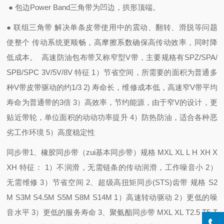
● 包边Power Band三角带为凹边，拱形顶端。
● 联组三角带 解决单条皮带使用中的震动、翻转、滑脱等问题
使整个 传动系统更顺畅，高摩擦系数确保高传动效率，同时降
低成本。
高速防油包布带
又称窄型V带，主要规格有SPZ/SPA/
SPB/SPC 3V/5V/8V 特征 1）节省空间，所需要的面积为普通多
种V带皮带驱动的约1/3 2) 寿命长，维修成本低，高速窄V带平均
寿命为普通带的3倍 3）高效率，节约能源，由于窄V的设计，更
贴近带轮，单位面积的动动功率提升 4）防热防油，适合各种恶
劣工作环境 5）高度稳定性
同步带
1、橡胶同步带（zui基本同步带）规格 MXL XL L H XH X
XH 特征： 1）不润滑，无需链条的传动润滑，工作噪音小 2）
无需维修 3）节省空间 2、超级高扭矩同步(STS)齿带 规格 S2
M S3M S4.5M S5M S8M S14M 1）高速转动驱动 2）更低的噪
音水平 3）更低的服务寿命 3、聚氨酯同步带 MXL XL T2.5 T5 T