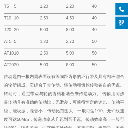
T5
5
1.20
2.20
40
T10
10
2.50
4.50
40
T20
20
5.00
8.00
40
AT5
5
1.20
2.70
50
AT10
10
2.50
5.00
50
AT20
20
5.00
8.00
50
传动是由一根内周表面设有等间距齿形的环行带及具有相应吻合
的轮所组成。它综合了带传动、链传动和齿轮传动各自的优点。
转动时，通过带齿与轮的齿槽相啮合来传递动力。 传输用同步
带传动具有准确的传动比，无滑差，可获得恒定的速比，传动平
稳，能吸振，噪音小，传动比范围大，一般可达1:10。允许线速
度可达50M/S，传递功率从几瓦到百千瓦。传动效率高，一般可
达98%，结构紧凑，适宜于多轴传动，不需润滑，无污染，因此