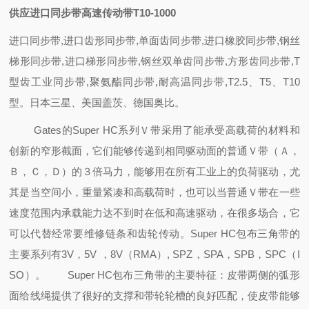
供应进口同步带高速传动带T10-1000
进口同步带,进口齿形同步带,单面齿同步带,进口橡胶同步带,钢丝
梯形同步带,进口梯形同步带,钢丝双单齿同步带,方形齿同步带,T
型齿工业同步带,聚氨酯同步带,耐高温同步带,T2.5、T5、T10
型。日本三星、美国盖茨、德国奥比。
Gates的Super HC系列Ｖ带采用了能承受高载荷的材料和
创新的窄形截面，它们能够传递到相同驱动面的普通Ｖ带（Ａ，
Ｂ，Ｃ，Ｄ）的３倍马力，能够用在所有工业上的负荷驱动，尤
其是当空间小，重量紧凑和高载荷时，也可以当普通Ｖ带在一些
速度范围内承载能力达不到时在低和高速驱动，在很多场合，它
可以代替经常要维修链条和齿轮传动。Super HC包布三角带的
主要系列有3V，5V ，8V（RMA）, SPZ，SPA，SPB，SPC（I
SO）。
Super HC包布三角带的主要特征：皮带两侧的弧形
面给线绳提供了很好的支撑
和带轮轮槽的良好匹配，使皮带能够