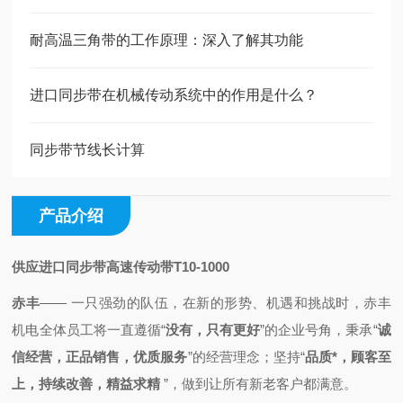
耐高温三角带的工作原理：深入了解其功能
进口同步带在机械传动系统中的作用是什么？
同步带节线长计算
产品介绍
供应进口同步带高速传动带T10-1000
赤丰
—— 一只强劲的队伍，
在新的形势、机遇和挑战时，
赤丰
机电全体员工将一直
遵循
“
没有，只有更好
”的企业号角，秉承
“
诚
信经营，正品销售，优质服务
”的经营理念；
坚持“
品质*，顾客至
上，持续改善，精益求精
”，做到
让所有新老客户都满意。