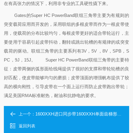
在有高张力的情况下，利用非专业的工具硬性撬下来。
Gates的Super HC PowerBand联组三角带主要为有规则的
突变载荷应用而开发的，采用联组的多根皮带而作为一根皮带使
用，使载荷的分布比较均匀，每根皮带更好的适合带轮运行，主
要使用于容易引起皮带抖动，翻转或跳出轮槽的有规律的或突变
载荷的驱动。联组三角带的主要系列有3V，5V ，8V，SPB，S
PC，9J，15J。
Super HC PowerBand联组三角带的主要特
征：皮带两侧的弧形面给线绳提供了很好的支撑和带轮轮槽的良
好匹配，使皮带能够均匀的磨损；皮带顶面的增强帆布
提供了较
高的横向刚性，引导皮带在一个面上运行而防止皮带跑出带轮；
满足美国RMA标准耐热，耐油和抗静电的要求。
1600XXH进口同步带1600XXH单面齿梯形同步带工业皮带
上一个：
返回列表