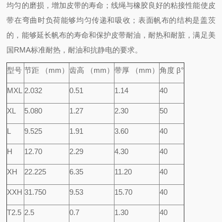
均匀的磨损，增加皮带的寿命；线绳与橡胶良好的粘接性能使皮
带在弯曲时负荷能够均匀传递和吸收；表面帆布的结构是盖茨
的，能够延长帆布的寿命和保护皮带耐油，耐热和耐脏，满足美
国RMA标准耐热，耐油和抗静电的要求。
型号
节距 （mm）
齿高 （mm）
带厚 （mm）
角度 β°
MXL
2.032
0.51
1.14
40
XL
5.080
1.27
2.30
50
L
9.525
1.91
3.60
40
H
12.70
2.29
4.30
40
XH
22.225
6.35
11.20
40
XXH
31.750
9.53
15.70
40
T2.5
2.5
0.7
1.30
40