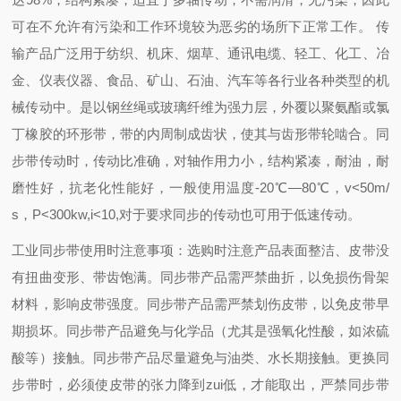
可在不允许有污染和工作环境较为恶劣的场所下正常工作。 传
输产品广泛用于纺织、机床、烟草、通讯电缆、轻工、化工、冶
金、仪表仪器、食品、矿山、石油、汽车等各行业各种类型的机
械传动中。是以钢丝绳或玻璃纤维为强力层，外覆以聚氨酯或氯
丁橡胶的环形带，带的内周制成齿状，使其与齿形带轮啮合。同
步带传动时，传动比准确，对轴作用力小，结构紧凑，耐油，耐
磨性好，抗老化性能好，一般使用温度-20℃―80℃，v<50m/
s，P<300kw,i<10,对于要求同步的传动也可用于低速传动。
工业同步带使用时注意事项：
选购时注意产品表面整洁、皮带没
有扭曲变形、带齿饱满。
同步带产品需严禁曲折，以免损伤骨架
材料，影响皮带强度。
同步带产品需严禁划伤皮带，以免皮带早
期损坏。
同步带产品避免与化学品（尤其是强氧化性酸，如浓硫
酸等）接触。
同步带产品尽量避免与油类、水长期接触。
更换同
步带时，必须使皮带的张力降到zui低，才能取出，严禁同步带