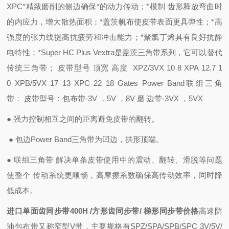
XPC*精致磨削的侧边确保*的动力传动；*模制 齿形释放弯曲时
的内应力，增大散热面积；*盖茨帆布使皮带表面更具弹性；*高
强度的张力线提高抗疲劳和冲击能力；*聚氯丁烯具有良好抗静
电特性；*Super HC Plus Vextra是盖茨三
角带系列，它可以替代
传统三角带； 皮带型号 顶宽 高度 XPZ/3VX 10 8 XPA 12.7 1
0 XPB/5VX 17 13 XPC 22 18 Gates Power Band联组三角
带： 皮带型号：包布带-3V ，5V ，8V 磨 边带-3VX ，5VX
● 强力控制相互之间的距离避免皮带的翻转。
● 包边Power Band三角带为凹边，拱形顶端。
● 联组三角带 解决单条皮带使用中的震动、翻转、滑脱等问题
使整个 传动系统更顺畅，高摩擦系数确保高传动效率，同时降
低成本。
进口单面齿同步带400H /方形齿同步带/ 梯形同步带价格
高速防
油包布带
又称窄型V带，主要规格有SPZ/SPA/SPB/SPC 3V/5V/