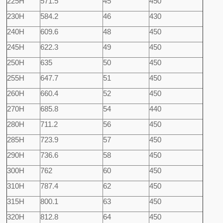
225H
571.5
45
450
230H
584.2
46
430
240H
609.6
48
450
245H
622.3
49
450
250H
635
50
450
255H
647.7
51
450
260H
660.4
52
450
270H
685.8
54
440
280H
711.2
56
450
285H
723.9
57
450
290H
736.6
58
450
300H
762
60
450
310H
787.4
62
450
315H
800.1
63
450
320H
812.8
64
450