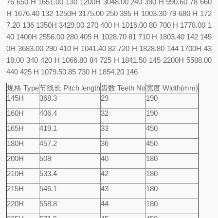
76 650 H 1651.00 130 1200
H 3048.00 240
390 H 990.60 78 660
H 1676.40 132 1250
H 3175.00 250
395 H 1003.30 79 680 H 172
7.20 136 1350
H 3429.00 270
400 H 1016.00 80 700 H 1778.00 1
40 1400
H 2556.00 280
405 H 1028.70 81 710 H 1803.40 142 145
0
H 3683.00 290
410 H 1041.40 82 720 H 1828.80 144 1700
H 43
18.00 340
420 H 1066.80 84 725 H 1841.50 145 2200
H 5588.00
440
425 H 1079.50 85 730 H 1854.20 146
规格 Type
节线长 Pitch length
齿数 Teeth No
宽度 Width(mm)
145H
368.3
29
190
160H
406.4
32
190
165H
419.1
33
450
180H
457.2
36
450
200H
508
40
180
210H
533.4
42
180
215H
546.1
43
180
220H
558.8
44
180