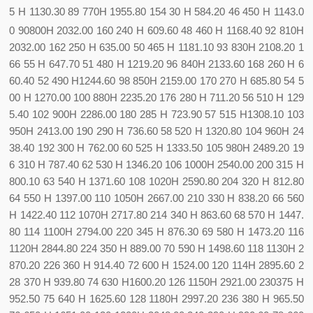
5 H 1130.30 89 770
H 1955.80 154
30 H 584.20 46 450 H 1143.0
0 90800
H 2032.00 160
240 H 609.60 48 460 H 1168.40 92 810
H
2032.00 162
250 H 635.00 50 465 H 1181.10 93 830
H 2108.20 1
66
55 H 647.70 51 480 H 1219.20 96 840
H 2133.60 168
260 H 6
60.40 52 490 H1244.60 98 850
H 2159.00 170
270 H 685.80 54 5
00 H 1270.00 100 880
H 2235.20 176
280 H 711.20 56 510 H 129
5.40 102 900
H 2286.00 180
285 H 723.90 57 515 H1308.10 103
950
H 2413.00 190
290 H 736.60 58 520 H 1320.80 104 960
H 24
38.40 192
300 H 762.00 60 525 H 1333.50 105 980
H 2489.20 19
6
310 H 787.40 62 530 H 1346.20 106 1000
H 2540.00 200
315 H
800.10 63 540 H 1371.60 108 1020
H 2590.80 204
320 H 812.80
64 550 H 1397.00 110 1050
H 2667.00 210
330 H 838.20 66 560
H 1422.40 112 1070
H 2717.80 214
340 H 863.60 68 570 H 1447.
80 114 1100
H 2794.00 220
345 H 876.30 69 580 H 1473.20 116
1120
H 2844.80 224
350 H 889.00 70 590 H 1498.60 118 1130
H 2
870.20 226
360 H 914.40 72 600 H 1524.00 120 114
H 2895.60 2
28
370 H 939.80 74 630 H1600.20 126 1150
H 2921.00 230
375 H
952.50 75 640 H 1625.60 128 1180
H 2997.20 236
380 H 965.50