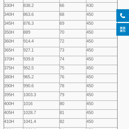
330H
838.2
66
430
340H
863.6
68
450
345H
876.3
69
450
350H
889
70
450
360H
914.4
72
450
365H
927.1
73
450
370H
939.8
74
450
375H
952.5
75
450
380H
965.2
76
450
390H
990.6
78
450
395H
1003.3
79
450
400H
1016
80
450
405H
1028.7
81
450
410H
1041.4
82
450