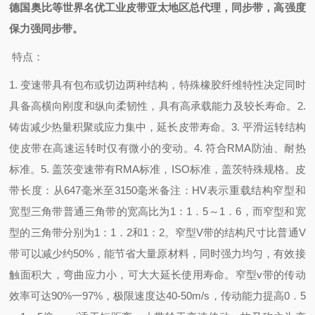
德国奥比等世界名优工业皮带亚太地区总代理，同步带，高强度
保力强同步带。
特点：
1. 变速带具有包布或切边两种结构，特殊橡胶纤维特性决定同时
具备高横向刚度和纵向柔韧性，具有高承载能力及较长寿命。
2.
铸齿减少热量积聚或应力集中，延长皮带寿命。
3. 平滑运转结构
使皮带在高速运转时仅有微小的变动。
4. 符合RMA防油、耐热
标准。
5. 盖茨变速带有RMA标准，ISO标准，盖茨特殊规格。
皮
带长度：从647毫米至3150毫米
备注：HV表示重载结构
窄型和
宽型三角带
普通三角带的宽高比为1：1．5～1．6，而窄型和宽
型的三角带分别为1：1．2和1：2。窄型V带的结构尺寸比普通V
带可以减少约50%，能节省大量原材料，同时强力均匀，有效接
触面积大，弯曲应力小，可大大延长使用寿命。窄型v带的传动
效率可达90%一97%，极限速度达40-50m/s，传动能力提高0．5