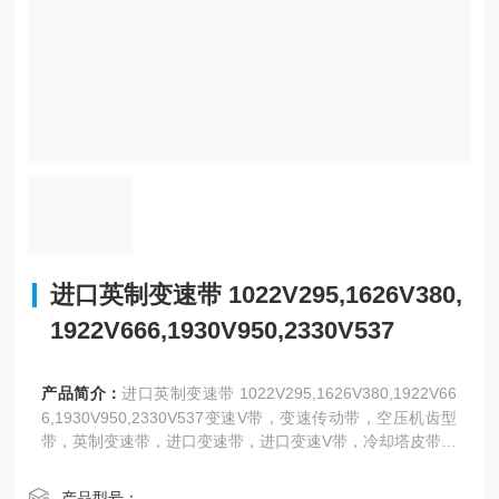
进口英制变速带 1022V295,1626V380,
1922V666,1930V950,2330V537
产品简介：
进口英制变速带 1022V295,1626V380,1922V66
6,1930V950,2330V537变速V带，变速传动带，空压机齿型
带，英制变速带，进口变速带，进口变速V带，冷却塔皮带。
日本三星、阪东，美国盖茨、德国奥比等世界名优工业皮带
亚太地区总代理，同步带，高强度保力强同步带。
产品型号：