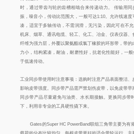
时，通过带齿与轮的齿槽相啮合来传递动力。 传输用
振，噪音小，传动比范围大，一般可达1:10。允许线速度
凑，适宜于多轴传动，不需润滑，无污染，因此可在不允
机床、烟草、通讯电缆、轻工、化工、冶金、仪表仪器、
纤维为强力层，外覆以聚氨酯或氯丁橡胶的环形带，带的
力小，结构紧凑，耐油，耐磨性好，抗老化性能好，一般使用温度-
于低速传动。
工业同步带使用时注意事项：
选购时注意产品表面整洁、
影响皮带强度。
同步带产品需严禁划伤皮带，以免皮带早
同步带产品尽量避免与油类、水长期接触。
更换同步带
下，利用非专业的工具硬性撬下来。
Gates的Super HC PowerBand联组三
载荷的分布比较均匀，每根皮带更好的适合带轮运行，主