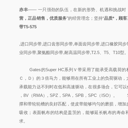
赤丰
—— 一只强劲的队伍，
在新的形势、机遇和挑战时
营，正品销售，优质服务
”的经营理念；
坚持“
品质*，顾
带T5-575
,进口同步带,进口齿形同步带,单面齿同步带,进口橡胶同步
业同步带,聚氨酯同步带,耐高温同步带,T2.5、T5、T1
Gates的Super HC系列Ｖ带采用了能承受
Ｃ，Ｄ）的３倍马力，能够用在所有工业上的负荷驱动，
承载能力达不到时在低和高速驱动，在很多场合，它可以代替
，8V（RMA）, SPZ，SPA，SPB，SPC（ISO）。
Su
撑
和带轮轮槽的良好匹配，使皮带能够均匀的磨损，增加
吸收；表面帆布的结构是盖茨的，能够延长帆布的寿命
求。