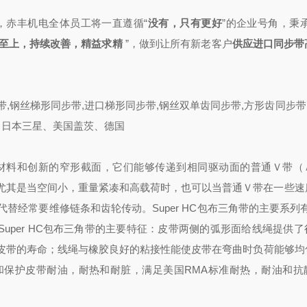
，
赤丰机电全体员工将一直
遵循
“
没有，只有更好
”的企业号角，秉
客至上，持续改善，精益求精
”，做到
让所有新老客户
供应进口同步带
带,钢丝梯形同步带,进口梯形同步带,钢丝双单齿同步带,方形齿同步带
0型。日本三星、美国盖茨、德国
高载荷的材料和创新的窄形截面，它们能够传递到相同驱动面的普通Ｖ带
尤其是当空间小，重量紧凑和高载荷时，也可以当普通Ｖ带在一些速
经常要维修链条和齿轮传动。Super HC包布三角带的主要系列有
per HC包布三角带的主要特征：皮带两侧的弧形面给线绳提供了
皮带的寿命；线绳与橡胶良好的粘接性能使皮带在弯曲时负荷能够均
和保护皮带耐油，耐热和耐脏，满足美国RMA标准耐热，耐油和抗