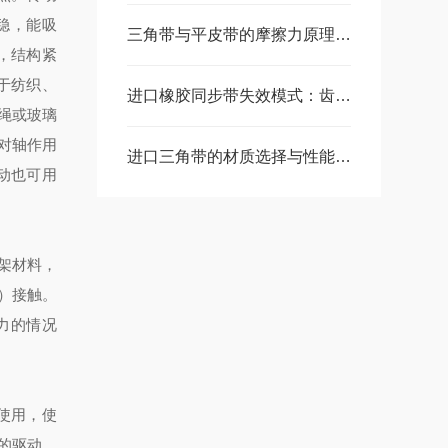
稳，能吸
三角带与平皮带的摩擦力原理分析
%，结构紧
于纺织、
进口橡胶同步带失效模式：齿根开裂、抗拉层断丝的原因与预防
绳或玻璃
对轴作用
进口三角带的材质选择与性能优势剖析
传动也可用
架材料，
）接触。
力的情况
带使用，使
的驱动。