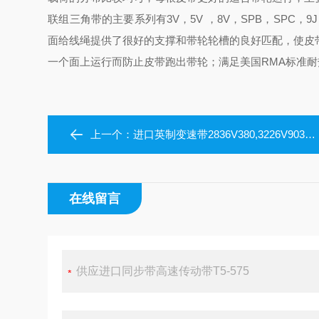
联组三角带的主要系列有3V，5V ，8V，SPB，SPC，9J
面给线绳提供了很好的支撑和带轮轮槽的良好匹配，使皮
一个面上运行而防止皮带跑出带轮；满足美国RMA标准
上一个：
进口英制变速带2836V380,3226V903,3630V455,4436V555,5830V756
在线留言