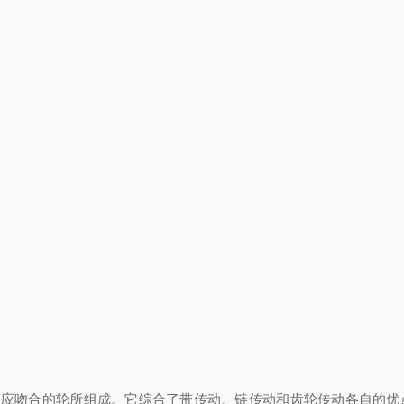
相应吻合的轮所组成。它综合了带传动、链传动和齿轮传动各自的优