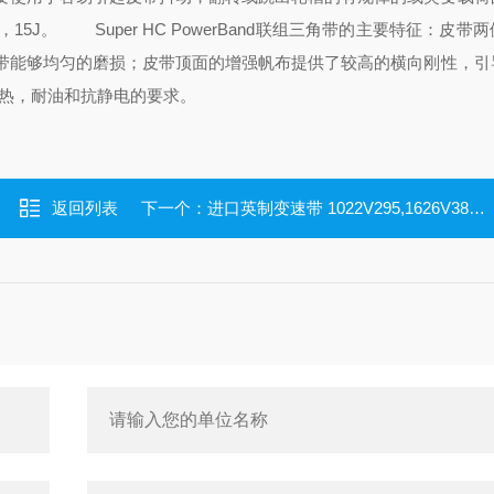
，15J。
Super HC PowerBand联组三角带的主要特征：皮带
带能够均匀的磨损；皮带顶面的增强帆布
提供了较高的横向刚性，引
耐热，耐油和抗静电的要求。
返回列表
下一个：
进口英制变速带 1022V295,1626V380,1922V666,1930V950,2330V537