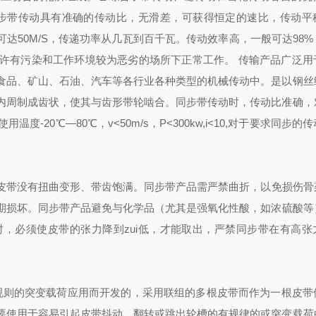
同步带传动具有准确的传动比，无滑差，可获得恒定的速比，传动平
可达50M/S，传递功率从几瓦到百千瓦。传动效率高，一般可达98
许有污染和工作环境较为恶劣的场所下正常工作。 传输产品广泛用
食品、矿山、石油、汽车等各行业各种类型的机械传动中。是以钢丝
内周制成齿状，使其与齿形带轮啮合。同步带传动时，传动比准确，
20℃―80℃，v<50m/s，P<300kw,i<10,对于要求同步的
皮带没有扭曲变形、带齿饱满。
同步带产品需严禁曲折，以免损伤骨
期损坏。
同步带产品避免与化学品（尤其是强氧化性酸，如浓硫酸等
时，必须使皮带的张力降到zui低，才能取出，严禁同步带在有高张
角带主要为有规则的突变载荷应用而开发的，采用联组的多根皮带而作为一根皮
要使用于容易引起皮带抖动，翻转或跳出轮槽的有规律的或突变载荷