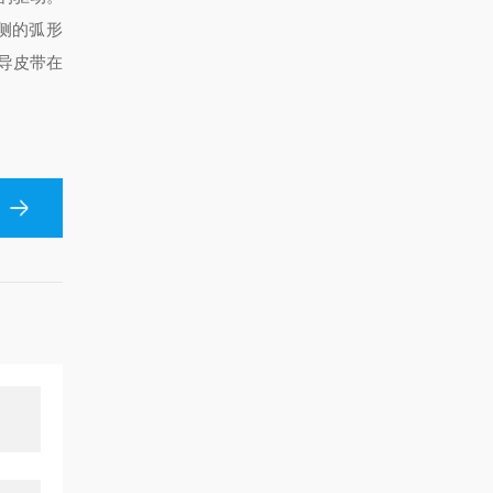
两侧的弧形
导皮带在