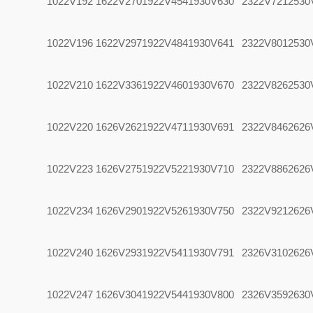
1022V192
1622V270
1922V454
1930V630
2322V721
2530
1022V196
1622V297
1922V484
1930V641
2322V801
2530
1022V210
1622V336
1922V460
1930V670
2322V826
2530
1022V220
1626V262
1922V471
1930V691
2322V846
2626
1022V223
1626V275
1922V522
1930V710
2322V886
2626
1022V234
1626V290
1922V526
1930V750
2322V921
2626
1022V240
1626V293
1922V541
1930V791
2326V310
2626
1022V247
1626V304
1922V544
1930V800
2326V359
2630