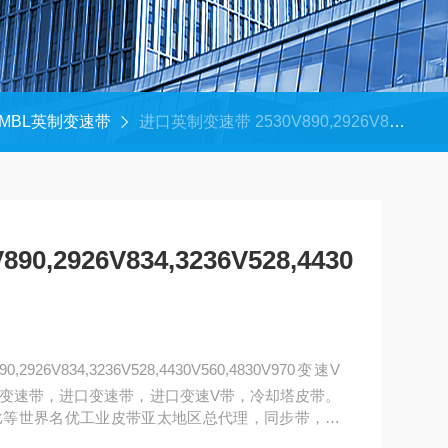
MBL英制变速带
进口英制变速带 2530V890,2926V834,3236V528,4430V560,4830V970
,2926V834,3236V528,4430
926V834,3236V528,4430V560,4830V970变速V
变速带，进口变速带，进口变速V带，冷却塔皮带。
比等世界名优工业皮带亚太地区总代理，同步带，高