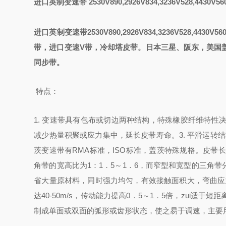
进口英制变速带
2530V890,2926V834,3236V528,4430V56
进口英制变速带2530V890,2926V834,3236V528,4430V560
带，进口变速V带，冷却塔皮带。日本三星、阪东，美国
同步带。
特点：
1. 变速带具有包布或切边两种结构，特殊橡胶纤维特
减少热量积聚或应力集中，延长皮带寿命。
3. 平滑运
茨变速带有RMA标准，ISO标准，盖茨特殊规格。
皮带长
角带的宽高比为1：1．5～1．6，而窄型和宽型的三角带
省大量原材料，同时强力均匀，有效接触面积大，弯曲应力
达40-50m/s，传动能力提高0．5～1．5倍，zui
制成单面或双面的弧形或齿形状态，使之易于调速，主要