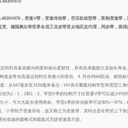
0,4830V970
,4830V970
，变速V带，变速传动带，空压机齿型带，英制变速带，
盖茨、德国奥比等世界名优工业皮带亚太地区总代理，同步带，高强
性决定同时具备高横向刚度和纵向柔韧性，具有高承载能力及较长寿命
转结构使皮带在高速运转时仅有微小的变动。
4. 符合RMA防油、耐热
度：从647毫米至3150毫米
备注：HV表示重载结构
窄型和宽型三角
分别为1：1．2和1：2。窄型V带的结构尺寸比普通V带可以减少约5
小，可大大延长使用寿命。窄型v带的传动效率可达90%一97%，
适于短距离、小带轮于变速传动，故又称之为变速带。其特点是在带的上下
用在低速的圆锥式和圆盘式无级变速器方面。