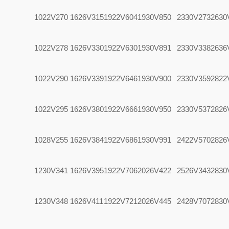
1022V270
1626V315
1922V604
1930V850
2330V273
2630
1022V278
1626V330
1922V630
1930V891
2330V338
2636
1022V290
1626V339
1922V646
1930V900
2330V359
2822
1022V295
1626V380
1922V666
1930V950
2330V537
2826
1028V255
1626V384
1922V686
1930V991
2422V570
2826
1230V341
1626V395
1922V706
2026V422
2526V343
2830
1230V348
1626V411
1922V721
2026V445
2428V707
2830