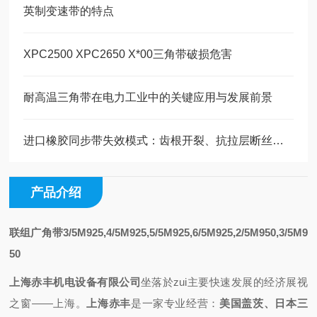
英制变速带的特点
XPC2500 XPC2650 X*00三角带破损危害
耐高温三角带在电力工业中的关键应用与发展前景
进口橡胶同步带失效模式：齿根开裂、抗拉层断丝的原因与预防
产品介绍
联组广角带3/5M925,4/5M925,5/5M925,6/5M925,2/5M950,3/5M9
50
上海赤丰机电设备有限公司
坐落於zui主要快速发展的经济展视
之
窗——上海
。
上海赤丰
是一家专业
经营
：
美国盖茨、日本三