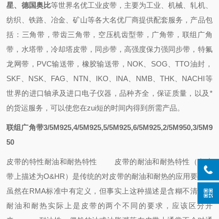
星、德国奥比
等世界名优工业皮带，主要为工业、机械、轧机、
纺织、铁路、冶金、矿山等各大名优厂商提供配套
服务，
产品包
括：
三角带，带齿三角带，空压机齿型带，广角带，联组广角
带，水塔带，冷却塔皮带，同步带，高强度保力强同步带，特氟
龙网带，PVC输送带，橡胶输送带
，
NOK、SOG、TTO油封
，
SKF、NSK、FAG、NTN、IKO、INA、NMB、THK、NACHI
等
世界的进口轴承
及进口电子仪器，
品种齐全，保证质量，
以及
*
的
货运
服务，可以使您在zui短的时间内得到所需产品
。
联组广角带3/5M925,4/5M925,5/5M925,6/5M925,2/5M950,3/5M9
50
皮带的特性
耐油和耐热特性
皮带的耐油和耐热特性（在皮
带上描述为O&HR）是传统的对皮带的耐油和耐热的应用要求，
虽然在RMA标准中有定义，但事实上这种描述是含糊不清的，
耐油和耐热实际上是皮带的两个不同的要求，应该区分开