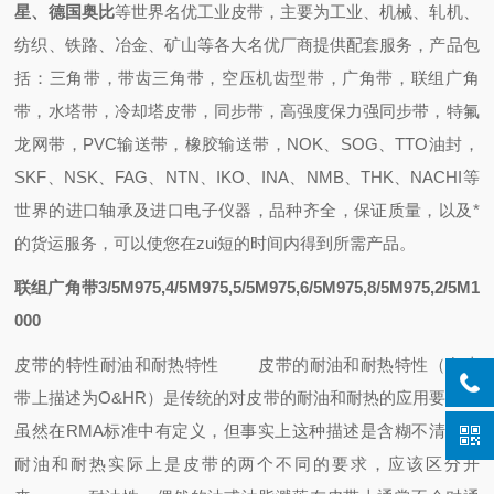
星、德国奥比
等世界名优工业皮带，主要为工业、机械、轧机、
纺织、铁路、冶金、矿山等各大名优厂商提供配套
服务，
产品包
括：
三角带，带齿三角带，空压机齿型带，广角带，联组广角
带，水塔带，冷却塔皮带，同步带，高强度保力强同步带，特氟
龙网带，PVC输送带，橡胶输送带
，
NOK、SOG、TTO油封
，
SKF、NSK、FAG、NTN、IKO、INA、NMB、THK、NACHI
等
世界的进口轴承
及进口电子仪器，
品种齐全，保证质量，
以及
*
的
货运
服务，可以使您在zui短的时间内得到所需产品
。
联组广角带3/5M975,4/5M975,5/5M975,6/5M975,8/5M975,2/5M1
000
皮带的特性
耐油和耐热特性
皮带的耐油和耐热特性（在皮
带上描述为O&HR）是传统的对皮带的耐油和耐热的应用要求，
虽然在RMA标准中有定义，但事实上这种描述是含糊不清的，
耐油和耐热实际上是皮带的两个不同的要求，应该区分开