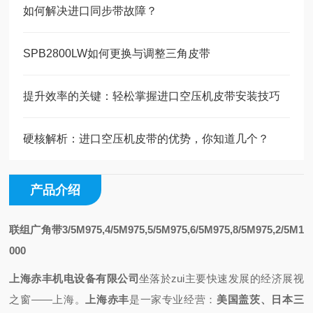
如何解决进口同步带故障？
SPB2800LW如何更换与调整三角皮带
提升效率的关键：轻松掌握进口空压机皮带安装技巧
硬核解析：进口空压机皮带的优势，你知道几个？
产品介绍
联组广角带3/5M975,4/5M975,5/5M975,6/5M975,8/5M975,2/5M1
000
上海赤丰机电设备有限公司
坐落於zui主要快速发展的经济展视
之
窗——上海
。
上海赤丰
是一家专业
经营
：
美国盖茨、日本三