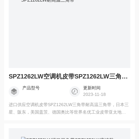
SPZ1262LW空调机皮带SPZ1262LW三角带SPZ1262LW耐高温三角带
产品型号
更新时间
2023-11-18
进口供应空调机皮带SPZ1262LW三角带耐高温三角带，日本三
星、阪东，美国盖茨、德国奥比等世界名优工业皮带亚太地区
总代理，三角带，带齿三角带，空压机齿型带，广角带，联组
广角带，水塔带，冷却塔皮带，同步带，高强度保力强同步
带。