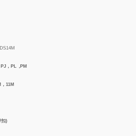
DS14M
：
PJ，PL ,PM
M，11M
扣)