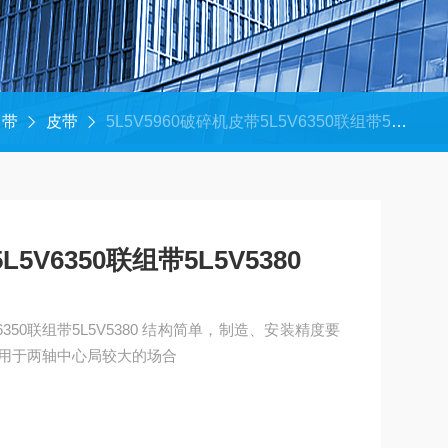
角带
皮带
5L5V5960破碎机皮带5L5V6350联组带5L5V5380
L5V6350联组带5L5V5380
L5V5380 结构简单，制造、安装精度要
用于两轴中心局较大的场合