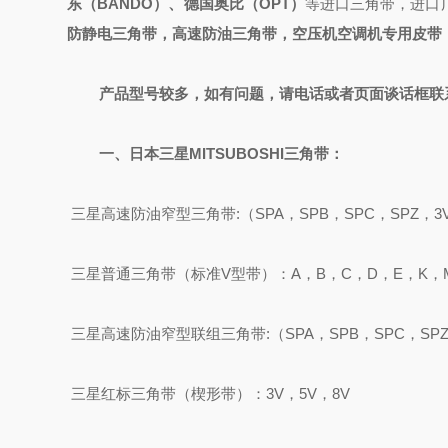
东（BANDO）、德国奥比（OPT）
等进口三角带，进口
防静电三角带，高速防油三角带，空压机空调机专用皮带
产品型号较多，如有问题，请电话或者页面谈话框联
一、
日本三星MITSUBOSHI
三角带
：
三星高速防油窄型
三角带
:
（
SPA，SPB，SPC，SPZ，3
三星
普通三角带（标准
V型带）：A，B，C，D，E，K，
三星高速防油窄型联组三角带
:
（
SPA，SPB，SPC，SP
三星红标三角带（楔形带）：
3V，5V，8V