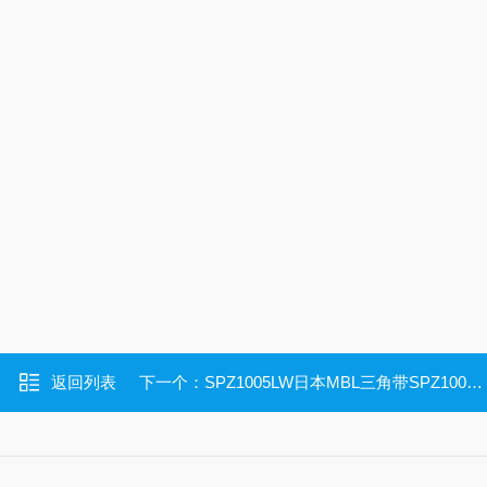
返回列表
下一个：
SPZ1005LW日本MBL三角带SPZ1005LW高温皮带