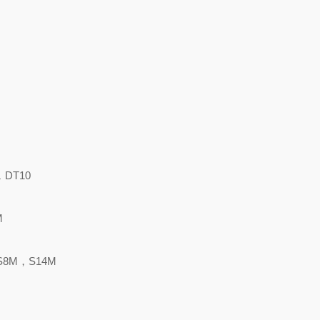
，DT10
M
S8M，S14M