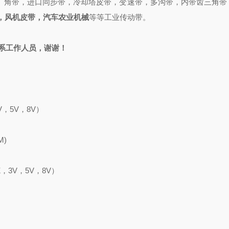
广角带，进口同步带，冷却塔皮带，变速带，多沟带，内带齿三角带
，风机皮带，汽车农业机械
等等工业传动带。
系工作人员，谢谢！
V
，
5V，8V）
M)
Z，3V，5V，8V）