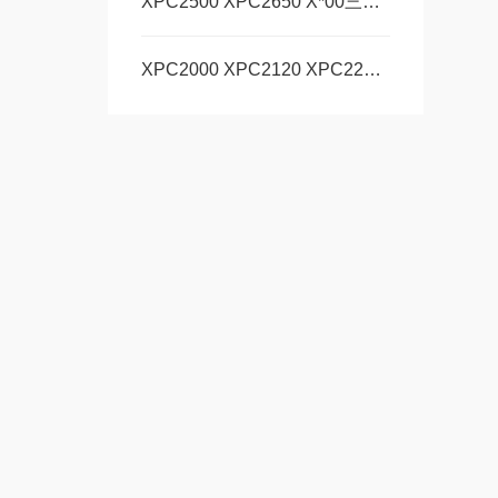
XPC2500 XPC2650 X*00三角带破损危害
XPC2000 XPC2120 XPC2240三角带断裂问题