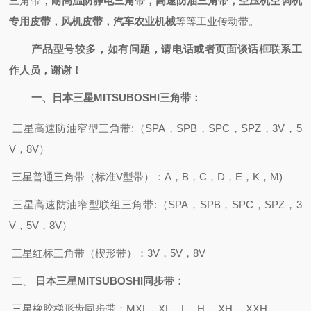
三角带，
耐高温防静电三角带，高速防油三角带，空压机空调机
专用皮带，风机皮带，汽车农业机械
等等工业传动带。
产品型号较多，如有问题，请电话或者页面谈话框联系工
作人员，谢谢！
一、
日本三星MITSUBOSHI
三角带：
三星高速防油窄
型
三角带
:
（
SPA，SPB，SPC，SPZ，3V
，
5
V，8V）
三星
普通三角带（标准
V型带）：A，B，C，D，E，K，M)
三星高速防油窄型联组三角带
:
（
SPA，SPB，SPC，SPZ，3
V，5V，8V）
三星红标三角带（楔形带）：
3V，5V，8V
二、
日本三星MITSUBOSHI
同步带：
三星橡胶梯形齿同步带
：
MXL，XL，L，H ，XH ，XXH