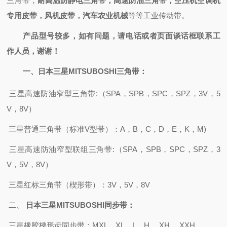
三角带，
耐高温防静电三角带，高速防油三角带，空压机空调机
专用皮带，风机皮带，汽车农业机械
等等工业传动带。
产品型号较多，如有问题，请电话或者页面谈话框联系工
作人员，谢谢！
一、
日本三星MITSUBOSHI
三角带：
三星高速防油窄
型
三角带
:
（
SPA，SPB，SPC，SPZ，3V
，
5
V，8V）
三星
普通三角带（标准
V型带）：A，B，C，D，E，K，M)
三星高速防油窄型联组三角带
:
（
SPA，SPB，SPC，SPZ，3
V，5V，8V）
三星红标三角带（楔形带）：
3V，5V，8V
二、
日本三星MITSUBOSHI
同步带：
三星橡胶梯形齿同步带
：
MXL，XL，L，H ，XH ，XXH