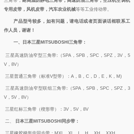
三角带，
耐高温防静电三角带，高速防油三角带，空压机空调机
专用皮带，风机皮带，汽车农业机械
等等工业传动带。
产品型号较多，如有问题，请电话或者页面谈话框联系工
作人员，谢谢！
一、
日本三星MITSUBOSHI
三角带：
三星高速防油窄
型
三角带
:
（
SPA，SPB，SPC，SPZ，3V
，
5
V，8V）
三星
普通三角带（标准
V型带）：A，B，C，D，E，K，M)
三星高速防油窄型联组三角带
:
（
SPA，SPB，SPC，SPZ，3
V，5V，8V）
三星红标三角带（楔形带）：
3V，5V，8V
二、
日本三星MITSUBOSHI
同步带：
三星橡胶梯形齿同步带
：
MXL，XL，L，H ，XH ，XXH