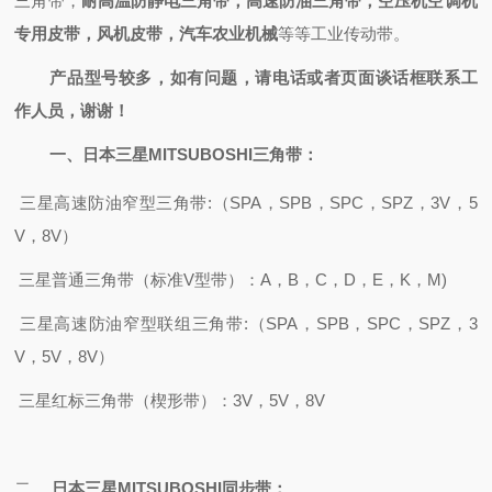
三角带，
耐高温防静电三角带，高速防油三角带，空压机空调机
专用皮带，风机皮带，汽车农业机械
等等工业传动带。
产品型号较多，如有问题，请电话或者页面谈话框联系工
作人员，谢谢！
一、
日本三星MITSUBOSHI
三角带：
三星高速防油窄型
三角带
:
（
SPA，SPB，SPC，SPZ，3V
，
5
V，8V）
三星
普通三角带（标准
V型带）：A，B，C，D，E，K，M)
三星高速防油窄型联组三角带
:
（
SPA，SPB，SPC，SPZ，3
V，5V，8V）
三星红标三角带（楔形带）：
3V，5V，8V
二、
日本三星
MITSUBOSHI
同步带：