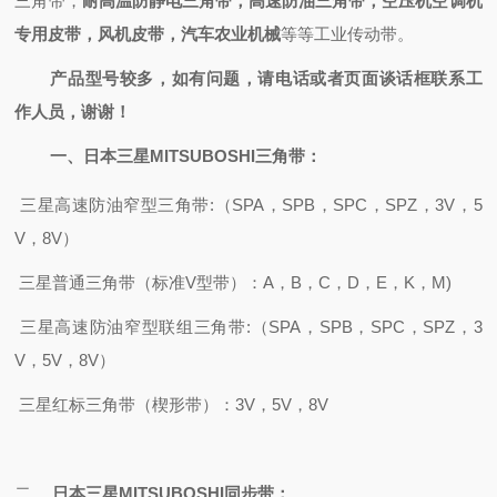
三角带，
耐高温防静电三角带，高速防油三角带，空压机空调机
专用皮带，风机皮带，汽车农业机械
等等工业传动带。
产品型号较多，如有问题，请电话或者页面谈话框联系工
作人员，谢谢！
一、
日本三星MITSUBOSHI
三角带：
三星高速防油窄型
三角带
:
（
SPA，SPB，SPC，SPZ，3V
，
5
V，8V）
三星
普通三角带（标准
V型带）：A，B，C，D，E，K，M)
三星高速防油窄型联组三角带
:
（
SPA，SPB，SPC，SPZ，3
V，5V，8V）
三星红标三角带（楔形带）：
3V，5V，8V
二、
日本三星
MITSUBOSHI
同步带：