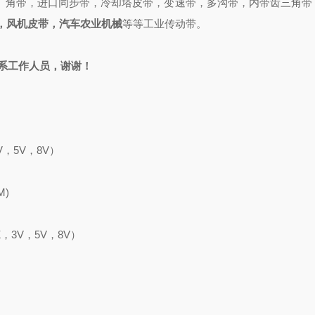
广角带，进口同步带，冷却塔皮带，变速带，多沟带，内带齿三角带
，风机皮带，汽车农业机械
等等工业传动带。
系工作人员，谢谢！
V
，
5V，8V）
M)
Z，3V，5V，8V）