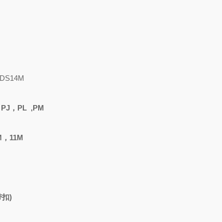
DS14M
：
PJ，PL ,PM
M，11M
扣)