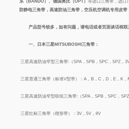
东（BANDO）、德国奥比（OPT）
等进口三角带，进口
防静电三角带，高速防油三角带，空压机空调机专用皮带
产品型号较多，如有问题，请电话或者页面谈话框联
一、
日本三星MITSUBOSHI
三角带：
三星高速防油窄型
三角带
:
（
SPA，SPB，SPC，SPZ，3
三星
普通三角带（标准
V型带）：A，B，C，D，E，K，
三星高速防油窄型联组三角带
:
（
SPA，SPB，SPC，SP
三星红标三角带（楔形带）：
3V，5V，8V