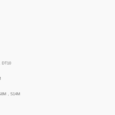
，DT10
M
S8M，S14M