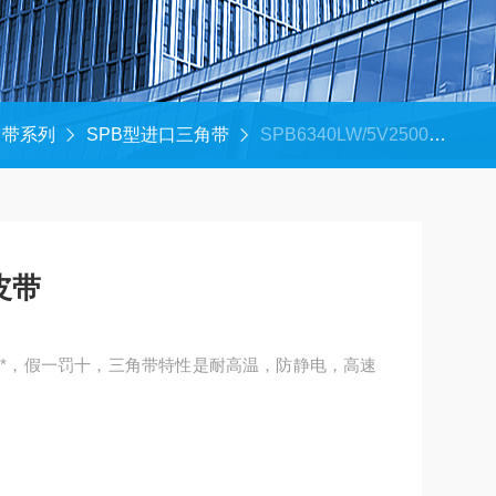
角带系列
SPB型进口三角带
SPB6340LW/5V2500皮带
0皮带
00皮带，*，假一罚十，三角带特性是耐高温，防静电，高速