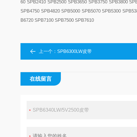
60 SPB2410 SPB2500 SPB3650 SPB3750 SPB3800 SP
SPB4750 SPB4820 SPB5000 SPB5070 SPB5300 SPB53
B6720 SPB7100 SPB7500 SPB7610
上一个：
SPB6300LW皮带
在线留言