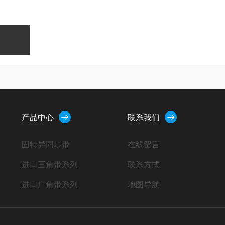
产品中心
联系我们
固特异同步带
在线留言
进口三角带系列
联系方式
进口广角带系列
地图导航
进口空压机皮带系列
水塔带|冷却塔专用皮带