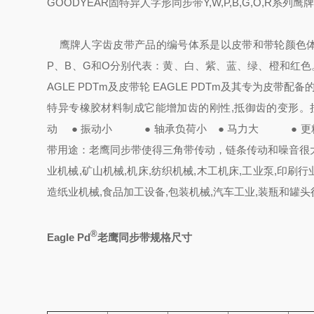
GOODYEAR固特异人字形同步带Y,W,P,B,G,O,R系列
鹰牌人字齿皮带产品的编号体系是以皮带和带轮颜色体
P、B、G和O分别代表：黄、白、紫、蓝、绿、橙和红
AGLE PDTm及皮带轮 EAGLE PDTm及其专为皮带配
特异专橡胶材料制成它能增加齿的刚性,抵御齿的变形。
动 ● 振动小
● 轴承负荷小 ● 马力大 ●
带用途：
老鹰同步带使得三角带传动，链条传动和噪音很
业机械,矿山机械,机床,纺织机械,
木工机床,工业泵,印刷行业
造纸业机械,食品加工设备,包装机械,汽车工业,装瓶和罐头
®
Eagle Pd
老鹰同步带规格尺寸