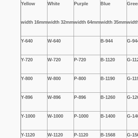
Y
ellow
W
hite
P
urple
B
lue
G
ree
width 16mm
width 32mm
width 64mm
width 35mm
widt
Y-640
W-640
B-944
G-94
Y-720
W-720
P-720
B-1120
G-11
Y-800
W-800
P-800
B-1190
G-11
Y-896
W-896
P-896
B-1260
G-12
Y-1000
W-1000
P-1000
B-1400
G-14
Y-1120
W-1120
P-1120
B-1568
G-15