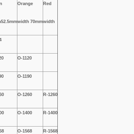
n
O
range
R
ed
h52.5mm
width 70mm
width
4
20
O-1120
90
O-1190
60
O-1260
R-1260
00
O-1400
R-1400
68
O-1568
R-1568