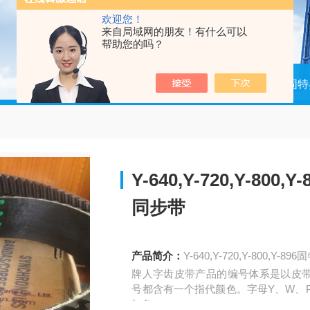
欢迎您！
来自局域网的朋友！有什么可以
帮助您的吗？
当前位置：
首页
产品中心
固特
Y-640,Y-720,Y-8
同步带
产品简介：
Y-640,Y-720,Y-800
牌人字齿皮带产品的编号体系是以皮
号都含有一个指代颜色。字母Y、W、
红色。