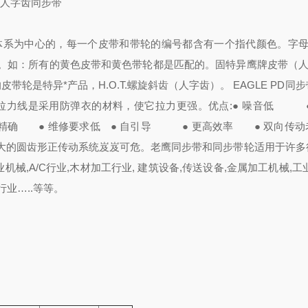
鹰牌人字齿同步带
系为中心的，每一个皮带和带轮的编号都含有一个指代颜色。
字母
色。如：所有的黄色皮带和黄色带轮都是匹配的。
固特异鹰牌皮带（人
备的皮带轮是特异*产品，
H.O.T.螺旋斜齿（人字齿）。 EAGLE PD同
拉力线是采用防弹衣的材料，使它拉力更强。
优点:
● 噪音低 ●
 更精确
● 维修要求低 ● 自引导 ● 更高效率 ● 双向传动
大的圆齿形正传动系统岌岌可危。
老鹰同步带和同步带轮适用于许多
机械,A/C行业,木材加工行业, 建筑设备,传送设备,金属加工机械,
工
行业…..等等。