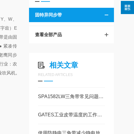
固特异同步带
Y、W、
字齿）E
查看全部产品
步带是由固
 紧凑传
老鹰同步
相关文章
行业：农
业吹风机,
RELATED ARTICLES
SPA1582LW三角带常见问题解决方法
GATES工业皮带温度的工作范围
使用防静电三角带减少静电放电对设备的影响