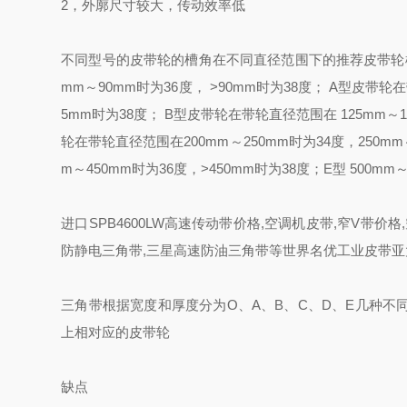
2，外廓尺寸较大，传动效率低
不同型号的皮带轮的槽角在不同直径范围下的推荐皮带轮槽角
mm～90mm时为36度， >90mm时为38度； A型皮带轮在
5mm时为38度； B型皮带轮在带轮直径范围在 125mm～16
轮在带轮直径范围在200mm～250mm时为34度，250mm
m～450mm时为36度，>450mm时为38度；E型 500mm
进口SPB4600LW高速传动带价格,空调机皮带,窄V带价
防静电三角带,三星高速防油三角带等世界名优工业皮带
三角带根据宽度和厚度分为O、A、B、C、D、E几种
上相对应的皮带轮
缺点