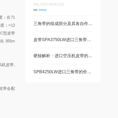
RELATED ARTICLES
度；在71
三角带的组成部分及其各自作用分析
度；>12
 C型皮带
皮带SPA3750LW进口三角带的品种分类
 355m
硬核解析：进口空压机皮带的优势，你知道几个？
风机皮带,
SPB4250LW进口三角带的价格和检查真伪的方法
皮带会配