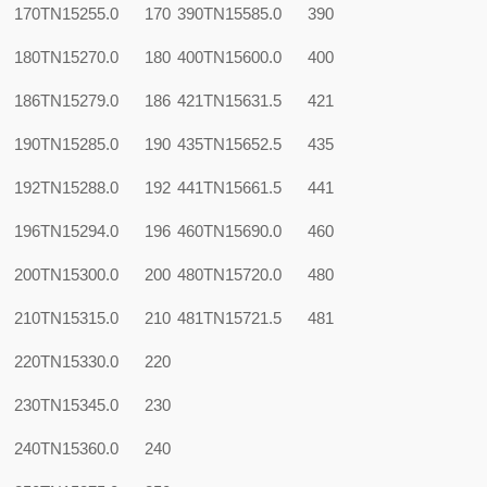
170TN15
255.0
170
390TN15
585.0
390
180TN15
270.0
180
400TN15
600.0
400
186TN15
279.0
186
421TN15
631.5
421
190TN15
285.0
190
435TN15
652.5
435
192TN15
288.0
192
441TN15
661.5
441
196TN15
294.0
196
460TN15
690.0
460
200TN15
300.0
200
480TN15
720.0
480
210TN15
315.0
210
481TN15
721.5
481
220TN15
330.0
220
230TN15
345.0
230
240TN15
360.0
240