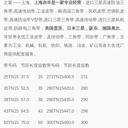
之
窗——上海
。
上海赤丰
是一家专业
经营
：
进口三星高速防油三
角带,高速传动带,工业皮带，耐高温三角带，风机皮带,空调机皮
带,高速防油窄V型带,进口三星三角带,高速传动带,进口三星风机
皮带,防静电三角带
，
美国盖茨、日本三星
，
阪东
、德国奥比
、
等世界名优工业皮带，
及
传动带，三角带，同步带，
广角带
，主
要为工业、机械、轧机、纺织、铁路、冶金、矿山等各大名优厂
商提供配套
服务。
带号码
节距长度
齿数
带号码
节距长度
齿数
25TN15
37.5
25
271TN15
406.5
271
35TN15
52.5
35
280TN15
420.0
280
38TN15
57.0
38
290TN15
435.0
290
43TN15
64.5
43
298TN15
447.0
298
50TN15
75.0
50
300TN15
450.0
300