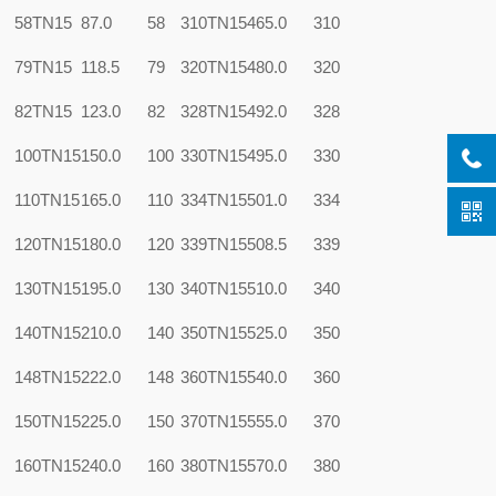
58TN15
87.0
58
310TN15
465.0
310
79TN15
118.5
79
320TN15
480.0
320
82TN15
123.0
82
328TN15
492.0
328
100TN15
150.0
100
330TN15
495.0
330
110TN15
165.0
110
334TN15
501.0
334
120TN15
180.0
120
339TN15
508.5
339
130TN15
195.0
130
340TN15
510.0
340
140TN15
210.0
140
350TN15
525.0
350
148TN15
222.0
148
360TN15
540.0
360
150TN15
225.0
150
370TN15
555.0
370
160TN15
240.0
160
380TN15
570.0
380