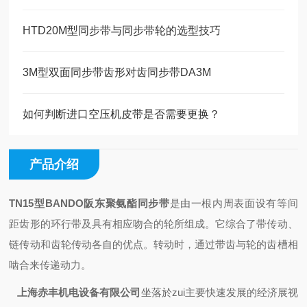
HTD20M型同步带与同步带轮的选型技巧
3M型双面同步带齿形对齿同步带DA3M
如何判断进口空压机皮带是否需要更换？
产品介绍
TN15型BANDO阪东聚氨酯同步带
是由一根内周表面设有等间
距齿形的环行带及具有相应吻合的轮所组成。它综合了带传动、
链传动和齿轮传动各自的优点。转动时，通过带齿与轮的齿槽相
啮合来传递动力。
上海赤丰机电设备有限公司
坐落於zui主要快速发展的经济展视