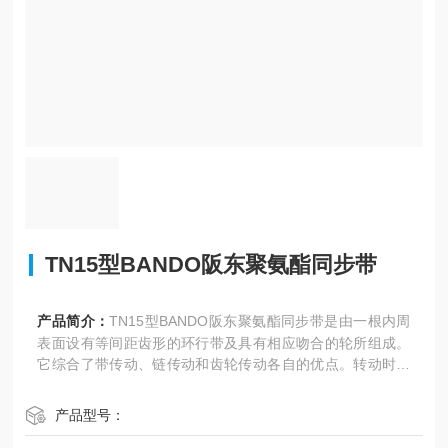
TN15型BANDO阪东聚氨酯同步带
产品简介：
TN15型BANDO阪东聚氨酯同步带是由一根内周
表面设有等间距齿形的环行带及具有相应吻合的轮所组成。
它综合了带传动、链传动和齿轮传动各自的优点。转动时，
通过带齿与轮的齿槽相啮合来传递动力。
产品型号：