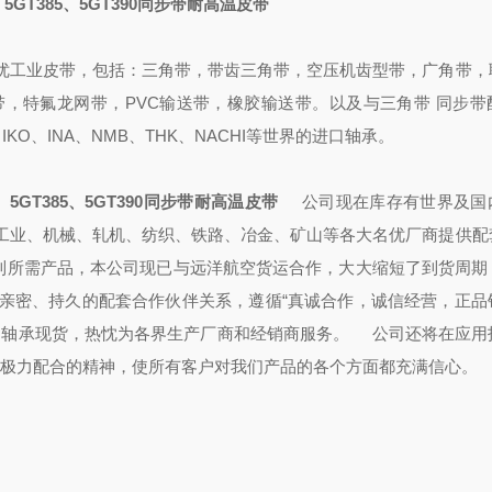
5GT385、5GT390
同步带耐高温皮带
优工业皮带，包括：三角带，带齿三角带，空压机齿型带，广角带，
，特氟龙网带，PVC输送带，橡胶输送带。以及与三角带 同步带
、IKO、INA、NMB、THK、NACHI等世界的进口轴承。
5GT385、5GT390
同步带耐高温皮带
公司现在库存有世界及国
工业、机械、轧机、纺织、铁路、冶金、矿山等各大名优厂商提供配
得到所需产品，本公司现已与远洋航空货运合作，大大缩短了到货周期
亲密、持久的配套合作伙伴关系，遵循“真诚合作，诚信经营，正品
、轴承现货，热忱为各界生产厂商和经销商服务。
公司还将在应用
户极力配合的精神，使所有客户对我们产品的各个方面都充满信心。