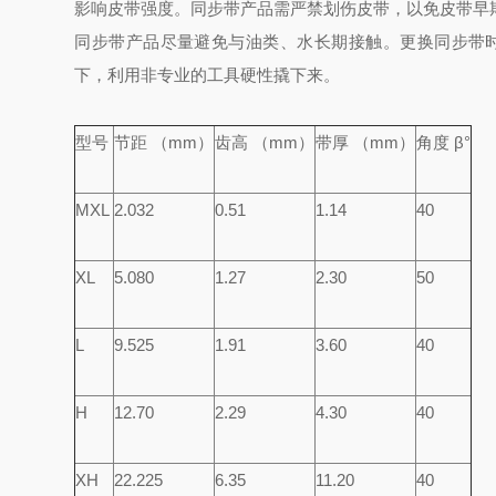
影响皮带强度。
同步带产品需严禁划伤皮带，以免皮带早
同步带产品尽量避免与油类、水长期接触。
更换同步带
下，利用非专业的工具硬性撬下来。
型号
节距 （mm）
齿高 （mm）
带厚 （mm）
角度 β°
MXL
2.032
0.51
1.14
40
XL
5.080
1.27
2.30
50
L
9.525
1.91
3.60
40
H
12.70
2.29
4.30
40
XH
22.225
6.35
11.20
40