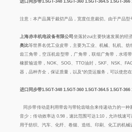
进口同步带1.5GT-348 1.5GT-360 1.5GT-364.5 1.5GT-366 1
注意：本产品属于裁切产品，宽度任意裁切。由于产品型
上海赤丰机电设备有限公司
坐落於zui主要快速发展的经
奥比
等世界名优工业皮带，主要为工业、机械、轧机、纺
齿三角带，空压机齿型带，广角带，联组广角带，水塔带
橡胶输送带
，
NOK、SOG、TTO油封
，
SKF、NSK、FA
器，
品种齐全，保证质量，
以及
*的
货运
服务，可以使您在
进口同步带1.5GT-348 1.5GT-360 1.5GT-364.5 1.5GT-366 1
同步带传动是利用带齿与带轮齿啮合来传递动力的一种
音少；传动效率达 0.98，速比范围可达1:10，允许线
用于纺织、汽车、化纤、卷烟、造纸、印刷、化工的机械