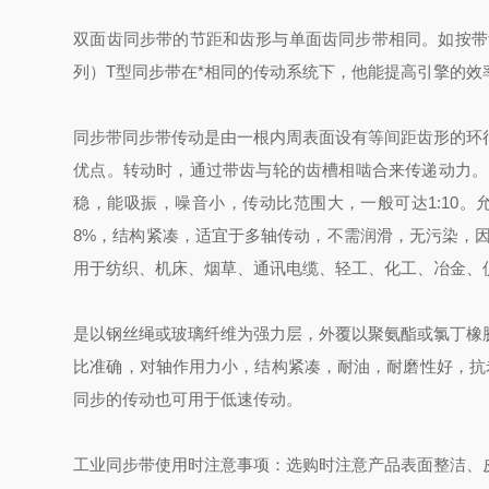
双面齿同步带的节距和齿形与单面齿同步带相同。如按带
列）
T型同步带在*相同的传动系统下，他能提高引擎的
同步带同步带传动是由一根内周表面设有等间距齿形的环
优点。转动时，通过带齿与轮的齿槽相啮合来传递动力。
稳，能吸振，噪音小，传动比范围大，一般可达1:10。
8%，结构紧凑，适宜于多轴传动，不需润滑，无污染，
用于纺织、机床、烟草、通讯电缆、轻工、化工、冶金、
是以钢丝绳或玻璃纤维为强力层，外覆以聚氨酯或氯丁橡
比准确，对轴作用力小，结构紧凑，耐油，耐磨性好，抗老化性能好
同步的传动也可用于低速传动。
工业同步带使用时注意事项：
选购时注意产品表面整洁、