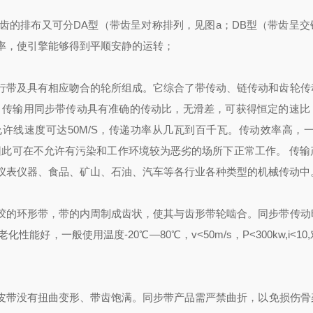
齿的排布又可分
DA型（带齿呈对称排列，见图a；DB型（带齿呈交
效率，使引擎能够得到平顺安静的运转；
行带及具有相应吻合的轮所组成。它综合了带传动、链传动和齿轮传
 传输用同步带传动具有准确的传动比，无滑差，可获得恒定的速比
允许线速度可达50M/S，传递功率从几瓦到百千瓦。传动效率高，一
因此可在不允许有污染和工作环境较为恶劣的场所下正常工作。 传输
仪表仪器、食品、矿山、石油、汽车等各行业各种类型的机械传动中
胶的环形带，带的内周制成齿状，使其与齿形带轮啮合。同步带传动
，一般使用温度-20℃―80℃，v<50m/s，P<300kw,i<10
皮带没有扭曲变形、带齿饱满。
同步带产品需严禁曲折，以免损伤骨