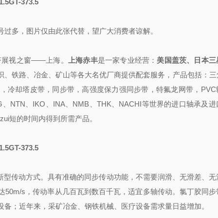
.5GT-373.5
号过多，图片仅由此张代替，望广大消费者谅解。
济展视
之
窗——上海
。
上海赤丰
是一家专业
经营
：
美国盖茨、日本三
织、铁路、冶金、矿山等各大名优厂商提供配套
服务，
产品包括：
三
，冷却塔皮带，同步带，高强度保力强同步带，特氟龙网带，PVC
G、NTN、IKO、INA、NMB、THK、NACHI
等世界的进口轴承
及进
zui短的时间内得到所需产品
。
.5GT-373.5
新型传动方式。具有准确的同步传动功能，不需要润滑、无滑差、无
速可达50m/s，传动率从几百瓦到数百千瓦，适宜多轴传动。
氯丁胶同步
设备；近年来，采矿冶金、钢铁机械、医疗设备需求量日益增加。