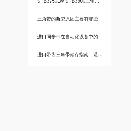
SPB3750LW SPB3800三角带教您冬季保养三角带
三角带的断裂原因主要有哪些
进口同步带在自动化设备中的关键应用
进口带齿三角带储存指南：避免龟裂与变形的3个关键环境因素