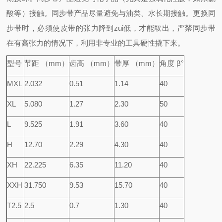
酸等）接触。
同步带产品尽量避免与油类、水长期接触。
更换同
步带时，必须使皮带的张力降到zui低，才能取出，严禁同步带
在有高张力的情况下，利用非专业的工具硬性撬下来。
型号
节距 （mm）
齿高 （mm）
带厚 （mm）
角度 β°
MXL
2.032
0.51
1.14
40
XL
5.080
1.27
2.30
50
L
9.525
1.91
3.60
40
H
12.70
2.29
4.30
40
XH
22.225
6.35
11.20
40
XXH
31.750
9.53
15.70
40
T2.5
2.5
0.7
1.30
40