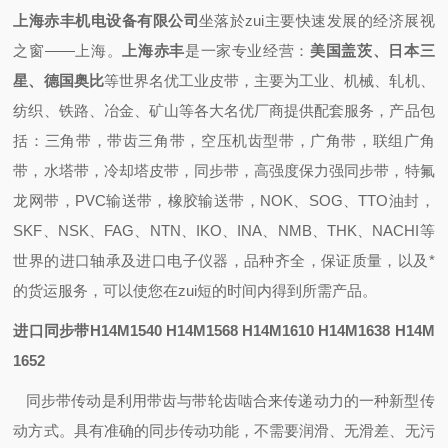
上海赤丰机电设备有限公司
坐落於zui主要快速发展的经济展视
之
窗——上海
。
上海赤丰
是一家专业
经营
：
美国盖茨、日本三
星、德国奥比
等世界名优工业皮带，主要为工业、机械、轧机、
纺织、铁路、冶金、矿山等各大名优厂商提供配套
服务，
产品包
括：
三角带，带齿三角带，空压机齿型带，广角带，联组广角
带，水塔带，冷却塔皮带，同步带，高强度保力强同步带，特氟
龙网带，PVC输送带，橡胶输送带
，
NOK、SOG、TTO油封
，
SKF、NSK、FAG、NTN、IKO、INA、NMB、THK、NACHI
等
世界的进口轴承
及进口电子仪器，
品种齐全，保证质量，
以及
*
的
货运
服务，可以使您在zui短的时间内得到所需产品
。
进口同步带H14M1540 H14M1568 H14M1610 H14M1638 H14M
1652
同步带传动是利用带齿与带轮齿啮合来传递动力的一种新型传
动方式。具有准确的同步传动功能，不需要润滑、无滑差、无污