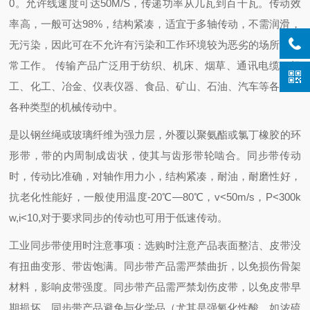
0。允许线速度可达50M/S，传递功率从几瓦到百千瓦。传动效
率高，一般可达98%，结构紧凑，适宜于多轴传动，不需润滑，
无污染，因此可在不允许有污染和工作环境较为恶劣的场所下正
常工作。 传输产品广泛用于纺织、机床、烟草、通讯电缆、轻
工、化工、冶金、仪表仪器、食品、矿山、石油、汽车等各行业
各种类型的机械传动中。
是以钢丝绳或玻璃纤维为强力层，外覆以聚氨酯或氯丁橡胶的环
形带，带的内周制成齿状，使其与齿形带轮啮合。同步带传动
时，传动比准确，对轴作用力小，结构紧凑，耐油，耐磨性好，
抗老化性能好，一般使用温度-20℃―80℃，v<50m/s，P<300k
w,i<10,对于要求同步的传动也可用于低速传动。
工业同步带使用时注意事项：
选购时注意产品表面整洁、皮带没
有扭曲变形、带齿饱满。
同步带产品需严禁曲折，以免损伤骨架
材料，影响皮带强度。
同步带产品需严禁划伤皮带，以免皮带早
期损坏。
同步带产品避免与化学品（尤其是强氧化性酸，如浓硫