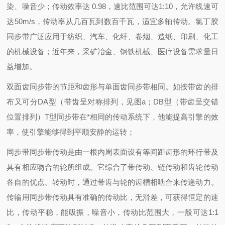
染、噪音少；传动效率达 0.98，速比范围可达1:10，允许线速可
达50m/s，传动率从几百瓦到数百千瓦，适宜多轴传动。
氯丁胶
同步带广泛应用于纺织、汽车、化纤、卷烟、造纸、印刷、化工
的机械设备；近年来，采矿冶金、钢铁机械、医疗设备需求量日
益增加。
双面齿同步带的节距和齿形与单面齿同步带相同。如按带齿的排
布又可分
DA型（带齿呈对称排列，见图a；DB型（带齿呈交错
位置排列）
T型同步带在*相同的传动系统下，他能提高引擎的效
率，使引擎能够得到平顺安静的运转；
同步带同步带传动是由一根内周表面设有等间距齿形的环行带及
具有相应吻合的轮所组成。它综合了带传动、链传动和齿轮传动
各自的优点。转动时，通过带齿与轮的齿槽相啮合来传递动力。
传输用同步带传动具有准确的传动比，无滑差，可获得恒定的速
比，传动平稳，能吸振，噪音小，传动比范围大，一般可达1:1