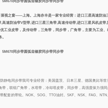
、5M670
同步带圆弧齿橡胶同步带同步带
济展视
之
窗——上海
。
上海赤丰是一家专业经营
：
进口三星高速防油三
,高速防油窄V型带,进口三星三角带,高速传动带,进口三星风机皮带
名优工业皮带，
及
传动带，三角带，同步带，
广角带
，主要为工业、
务。
465、5M670同步带圆弧齿橡胶同步带同步带
同步带/防静电同步带我司专业经营：美国盖茨、日本三星、德国奥比等
角带，联组广角带，水塔带，冷却塔皮带，同步带，高强度保力强同
套的带轮。NOK、SOG、TTO油封。SKF、NSK、FAG、NTN、