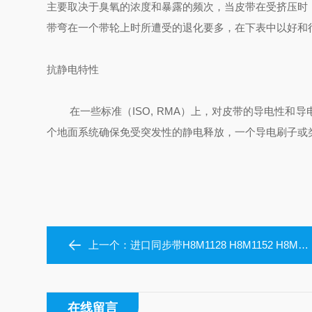
主要取决于臭氧的浓度和暴露的频次，当皮带在受挤压时
带弯在一个带轮上时所遭受的退化要多，在下表中以好和
抗静电特性
在一些标准（ISO, RMA）上，对皮带的导电性和
个地面系统确保免受突发性的静电释放，一个导电刷子或
上一个：
进口同步带H8M1128 H8M1152 H8M1160 H8M1200 H8M1224
在线留言