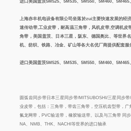
进口美国盖茨5M525、5M535、5M550、5M460、5M465
上海赤丰机电设备有限公司
坐落於zui主要快速发展的经
速传动带,工业皮带，耐高温三角带，风机皮带,空调机皮带
角带
，
美国盖茨、日本三星，阪东、德国奥比
、
等世界
机、纺织、铁路、冶金、矿山等各大名优厂商提供配套
服
进口美国盖茨5M525、5M535、5M550、5M460、5M
圆弧齿同步带
日本三星同步带/MITSUBOSHI/三星
业皮带，包括：三角带，带齿三角带，空压机齿型带，广
氟龙网带，PVC输送带，橡胶输送带。以及与三角带 同步带配
NA、NMB、THK、NACHI等世界的进口轴承