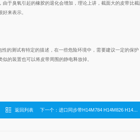
，由于臭氧引起的橡胶的退化会增加，理论上讲，截面大的皮带比截
很好来表示。
导电性的测试有特定的描述，在一些危险环境中，需要建议一定的保护
类似的装置也可以将皮带周围的静电释放掉。
返回列表
下一个：
进口同步带H14M784 H14M826 H14M924 H14M966 H14M1148