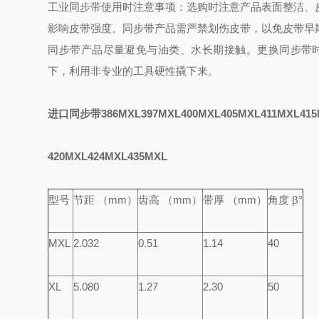
工业同步带使用时注意事项：
选购时注意产品表面整洁、
影响皮带强度。
同步带产品需严禁划伤皮带，以免皮带早
同步带产品尽量避免与油类、水长期接触。
更换同步带
下，利用非专业的工具硬性撬下来。
进口同步带386MXL397MXL400MXL405MXL411MXL415
420MXL424MXL435MXL
型号
节距 （mm）
齿高 （mm）
带厚 （mm）
角度 β°
MXL
2.032
0.51
1.14
40
XL
5.080
1.27
2.30
50