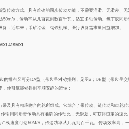
新型传动方式。具有准确的同步传动功能，不需要润滑、无滑差、无
速可达50m/s，传动率从几百瓦到数百千瓦，适宜多轴传动。
氯丁胶同步
设备；近年来，采矿冶金、钢铁机械、医疗设备需求量日益增加。
MXL419MXL
齿的排布又可分
DA型（带齿呈对称排列，见图a；DB型（带齿呈交
效率，使引擎能够得到平顺安静的运转；
行带及具有相应吻合的轮所组成。它综合了带传动、链传动和齿轮传
 传输用同步带传动具有准确的传动比，无滑差，可获得恒定的速比
允许线速度可达50M/S，传递功率从几瓦到百千瓦。传动效率高，一