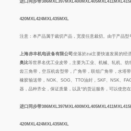
进口同步带386MXL397MXL400MXL405MXL411MXL415
420MXL424MXL435MXL
注意：本产品属于裁切产品，宽度任意裁切。由于产品型
上海赤丰机电设备有限公司
坐落於zui主要快速发展的经
奥比
等世界名优工业皮带，主要为工业、机械、轧机、纺
齿三角带，空压机齿型带，广角带，联组广角带，水塔带
橡胶输送带
，
NOK、SOG、TTO油封
，
SKF、NSK、FA
器，
品种齐全，保证质量，
以及
*的
货运
服务，可以使您在
进口同步带386MXL397MXL400MXL405MXL411MXL415
420MXL424MXL435MXL