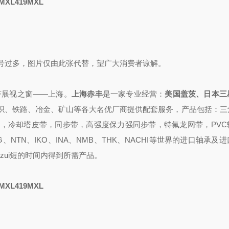
MXL419MXL
号过多，图片仅由此张代替，望广大消费者谅解。
济展视
之
窗——上海
。
上海赤丰
是一家专业
经营
：
美国盖茨、日本三
织、铁路、冶金、矿山等各大名优厂商提供配套
服务，
产品包括：
三
，冷却塔皮带，同步带，高强度保力强同步带，特氟龙网带，PVC
G、NTN、IKO、INA、NMB、THK、NACHI
等世界的进口轴承
及进
zui短的时间内得到所需产品
。
MXL419MXL