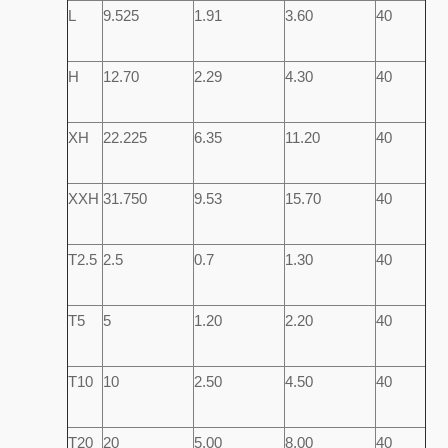
L
9.525
1.91
3.60
40
H
12.70
2.29
4.30
40
XH
22.225
6.35
11.20
40
XXH
31.750
9.53
15.70
40
T2.5
2.5
0.7
1.30
40
T5
5
1.20
2.20
40
T10
10
2.50
4.50
40
T20
20
5.00
8.00
40