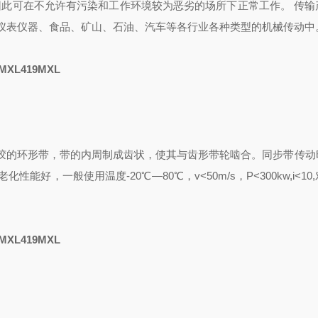
因此可在不允许有污染和工作环境较为恶劣的场所下正常工作。 传输
仪表仪器、食品、矿山、石油、汽车等各行业各种类型的机械传动中
MXL419MXL
胶的环形带，带的内周制成齿状，使其与齿形带轮啮合。同步带传动
，一般使用温度-20℃―80℃，v<50m/s，P<300kw,i<10
MXL419MXL