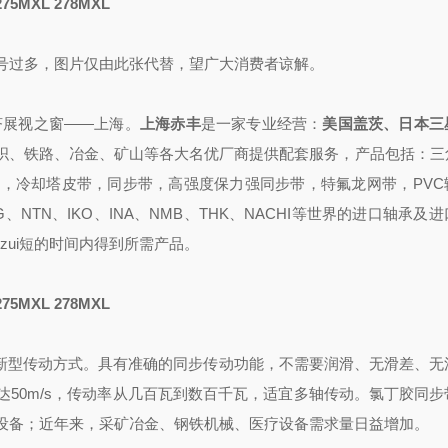
75MXL 278MXL
号过多，图片仅由此张代替，望广大消费者谅解。
济展视
之
窗——上海
。
上海赤丰
是一家专业
经营
：
美国盖茨、日本三
织、铁路、冶金、矿山等各大名优厂商提供配套
服务，
产品包括：
三
，冷却塔皮带，同步带，高强度保力强同步带，特氟龙网带，PVC
G、NTN、IKO、INA、NMB、THK、NACHI
等世界的进口轴承
及进
zui短的时间内得到所需产品
。
75MXL 278MXL
新型传动方式。具有准确的同步传动功能，不需要润滑、无滑差、无
速可达50m/s，传动率从几百瓦到数百千瓦，适宜多轴传动。
氯丁胶同步
设备；近年来，采矿冶金、钢铁机械、医疗设备需求量日益增加。