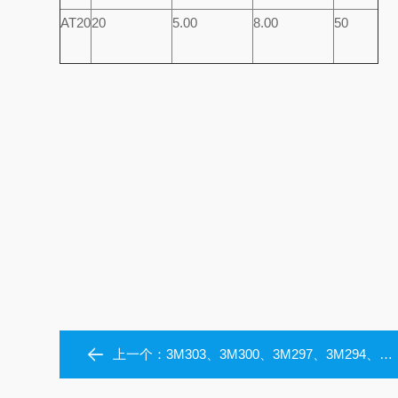
AT20
20
5.00
8.00
50
上一个：
3M303、3M300、3M297、3M294、3M291、3M288、3M285进口美国盖茨同步带