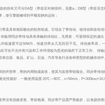
齿的排布又可分
DA型（带齿呈对称排列，见图a；DB型（带齿呈交
效率，使引擎能够得到平顺安静的运转；
行带及具有相应吻合的轮所组成。它综合了带传动、链传动和齿轮传
 传输用同步带传动具有准确的传动比，无滑差，可获得恒定的速比
允许线速度可达50M/S，传递功率从几瓦到百千瓦。传动效率高，一
因此可在不允许有污染和工作环境较为恶劣的场所下正常工作。 传输
仪表仪器、食品、矿山、石油、汽车等各行业各种类型的机械传动中
胶的环形带，带的内周制成齿状，使其与齿形带轮啮合。同步带传动
，一般使用温度-20℃―80℃，v<50m/s，P<300kw,i<10
皮带没有扭曲变形、带齿饱满。
同步带产品需严禁曲折，以免损伤骨