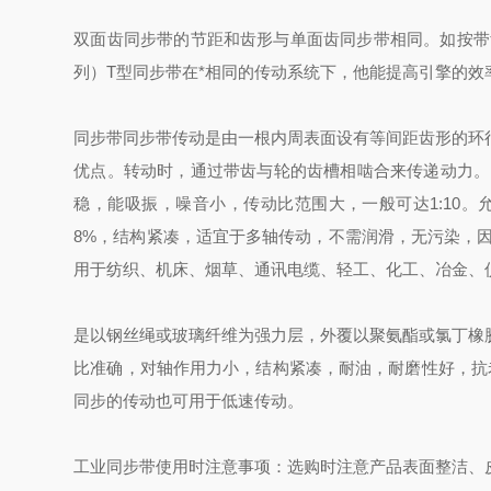
双面齿同步带的节距和齿形与单面齿同步带相同。如按带
列）
T型同步带在*相同的传动系统下，他能提高引擎的
同步带同步带传动是由一根内周表面设有等间距齿形的环
优点。转动时，通过带齿与轮的齿槽相啮合来传递动力。
稳，能吸振，噪音小，传动比范围大，一般可达1:10。
8%，结构紧凑，适宜于多轴传动，不需润滑，无污染，
用于纺织、机床、烟草、通讯电缆、轻工、化工、冶金、
是以钢丝绳或玻璃纤维为强力层，外覆以聚氨酯或氯丁橡
比准确，对轴作用力小，结构紧凑，耐油，耐磨性好，抗老化性能好
同步的传动也可用于低速传动。
工业同步带使用时注意事项：
选购时注意产品表面整洁、