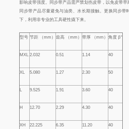
影响皮带强度。
同步带产品需严禁划伤皮带，以免皮带早
同步带产品尽量避免与油类、水长期接触。
更换同步带
下，利用非专业的工具硬性撬下来。
型号
节距 （mm）
齿高 （mm）
带厚 （mm）
角度 β°
MXL
2.032
0.51
1.14
40
XL
5.080
1.27
2.30
50
L
9.525
1.91
3.60
40
H
12.70
2.29
4.30
40
XH
22.225
6.35
11.20
40