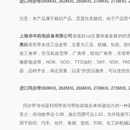
进口同步带260MXL 262MXL 265MXL 270MXL 273MXL 2
注意：本产品属于裁切产品，宽度任意裁切。由于产品型
上海赤丰机电设备有限公司
坐落於zui主要快速发展的经
奥比
等世界名优工业皮带，主要为工业、机械、轧机、纺
齿三角带，空压机齿型带，广角带，联组广角带，水塔带
橡胶输送带
，
NOK、SOG、TTO油封
，
SKF、NSK、FA
器，
品种齐全，保证质量，
以及
*的
货运
服务，可以使您在
进口同步带260MXL 262MXL 265MXL 270MXL 273MXL 2
同步带传动是利用带齿与带轮齿啮合来传递动力的一种
音少；传动效率达 0.98，速比范围可达1:10，允许线
用于纺织、汽车、化纤、卷烟、造纸、印刷、化工的机械