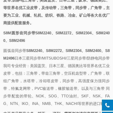
皮带,防静电三角带
，
美国盖茨、日本三星，阪东、德国奥比
、
等世界名优工业皮带，
及
传动带，三角带，同步带，
广角带
，主
要为工业、机械、轧机、纺织、铁路、冶金、矿山等各大名优厂
商提供配套
服务。
S8M圆形齿同步带S8M2240、S8M2272、S8M2304、S8M240
0、S8M2496
圆弧齿同步带
S8M2240、S8M2272、S8M2304、S8M2400、S8
M2496
日本三星同步带/MITSUBOSHI/三星同步带/防静电同步带
我司专业经营：美国盖茨、日本三星、德国奥比等世界名优工业
皮带，包括：三角带，带齿三角带，空压机齿型带，广角带，联
组广角带，水塔带，冷却塔皮带，同步带，高强度保力强同步
带，特氟龙网带，PVC输送带，橡胶输送带。以及与三角带 同
步带配套的带轮。NOK、SOG、TTO油封。SKF、NSK、FA
G、NTN、IKO、INA、NMB、THK、NACHI等世界的进口轴承