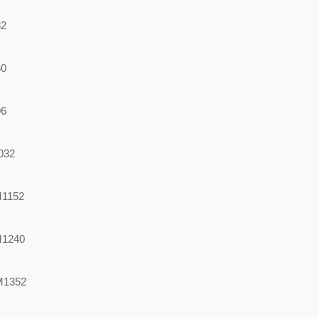
2
0
6
032
1152
M1240
M1352