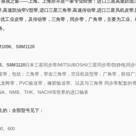
济展视
之
窗——上海
。
上海赤丰是一家专业经营
：
进口三星高速防油三
,高速防油窄V型带,进口三星三角带,高速传动带,进口三星风机皮带
名优工业皮带，
及
传动带，三角带，同步带，
广角带
，主要为工业、
务。
1096、S8M1120
6、S8M1120
日本三星同步带/MITSUBOSHI/三星同步带/防静电同
皮带，包括：三角带，带齿三角带，空压机齿型带，广角带，联组广
龙网带，PVC输送带，橡胶输送带。以及与三角带 同步带配套的带
INA、NMB、THK、NACHI等世界的进口轴承
上的：全部型号见下：
0、600