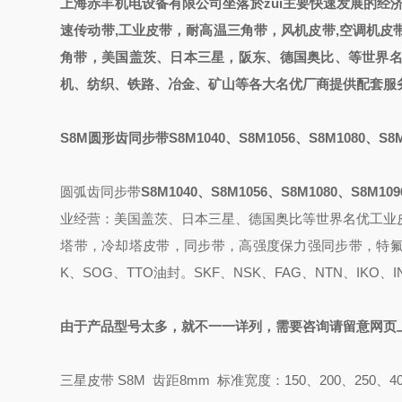
上海赤丰机电设备有限公司
坐落於zui主要快速发展的经
速传动带,工业皮带，耐高温三角带，风机皮带,空调机皮带
角带
，
美国盖茨、日本三星，阪东、德国奥比
、
等世界
机、纺织、铁路、冶金、矿山等各大名优厂商提供配套
服
S8M圆形齿同步带S8M1040、S8M1056、S8M1080、S8M
圆弧齿同步带
S8M1040、S8M1056、S8M1080、S8M109
业经营：美国盖茨、日本三星、德国奥比等世界名优工业
塔带，冷却塔皮带，同步带，高强度保力强同步带，特氟
K、SOG、TTO油封。SKF、NSK、FAG、NTN、IKO、
由于产品型号太多，就不一一详列，需要咨询请留意网页
三星皮带 S8M 齿距8mm 标准宽度：150、200、250、40