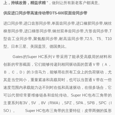
上，持续改善，精益求精
”，做到
让所有新老客户都满意。
供应进口同步带高速传动带DT5-600双面齿同步带
进口同步带,进口齿形同步带,单面齿同步带,进口橡胶同步带,钢丝
梯形同步带,进口梯形同步带,钢丝双单齿同步带,方形齿同步带,T
型齿工业同步带,聚氨酯同步带,耐高温同步带,T2.5、T5、T10
型。日本三星、美国盖茨、德国奥比。
Gates的Super HC系列Ｖ带采用了能承受高载荷的材料和
创新的窄形截面，它们能够传递到相同驱动面的普通Ｖ带（Ａ，
Ｂ，Ｃ，Ｄ）的３倍马力，能够用在所有工业上的负荷驱动，尤
其是当空间小，重量紧凑和高载荷时，也可以当普通Ｖ带在一些
速度范围内承载能力达不到时在低和高速驱动，在很多场合，它
可以代替经常要维修链条和齿轮传动。Super HC包布三角带的
主要系列有3V，5V ，8V（RMA）, SPZ，SPA，SPB，SPC（I
SO）。
Super HC包布三角带的主要特征：皮带两侧的弧形