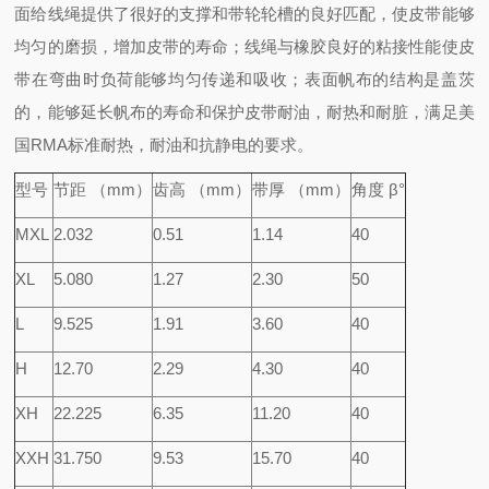
面给线绳提供了很好的支撑
和带轮轮槽的良好匹配，使皮带能够
均匀的磨损，增加皮带的寿命；线绳与橡胶良好的粘接性能使皮
带在弯曲时负荷能够均匀传递和吸收；表面帆布的结构是盖茨
的，能够延长帆布的寿命和保护皮带耐油，耐热和耐脏，满足美
国RMA标准耐热，耐油和抗静电的要求。
型号
节距 （mm）
齿高 （mm）
带厚 （mm）
角度 β°
MXL
2.032
0.51
1.14
40
XL
5.080
1.27
2.30
50
L
9.525
1.91
3.60
40
H
12.70
2.29
4.30
40
XH
22.225
6.35
11.20
40
XXH
31.750
9.53
15.70
40