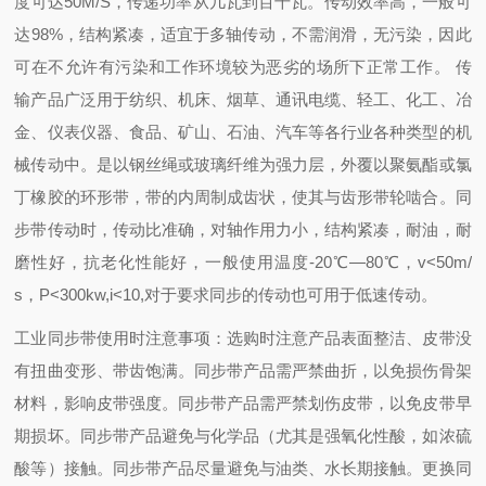
度可达50M/S，传递功率从几瓦到百千瓦。传动效率高，一般可
达98%，结构紧凑，适宜于多轴传动，不需润滑，无污染，因此
可在不允许有污染和工作环境较为恶劣的场所下正常工作。 传
输产品广泛用于纺织、机床、烟草、通讯电缆、轻工、化工、冶
金、仪表仪器、食品、矿山、石油、汽车等各行业各种类型的机
械传动中。是以钢丝绳或玻璃纤维为强力层，外覆以聚氨酯或氯
丁橡胶的环形带，带的内周制成齿状，使其与齿形带轮啮合。同
步带传动时，传动比准确，对轴作用力小，结构紧凑，耐油，耐
磨性好，抗老化性能好，一般使用温度-20℃―80℃，v<50m/
s，P<300kw,i<10,对于要求同步的传动也可用于低速传动。
工业同步带使用时注意事项：
选购时注意产品表面整洁、皮带没
有扭曲变形、带齿饱满。
同步带产品需严禁曲折，以免损伤骨架
材料，影响皮带强度。
同步带产品需严禁划伤皮带，以免皮带早
期损坏。
同步带产品避免与化学品（尤其是强氧化性酸，如浓硫
酸等）接触。
同步带产品尽量避免与油类、水长期接触。
更换同