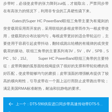
步带时，必须使皮带的张力降到zui低，才能取出，严禁同步带
在有高张力的情况下，利用非专业的工具硬性撬下来。
Gates的Super HC PowerBand联组三角带主要为有规则的
突变载荷应用而开发的，采用联组的多根皮带而作为一根皮带使
用，使载荷的分布比较均匀，每根皮带更好的适合带轮运行，主
要使用于容易引起皮带抖动，翻转或跳出轮槽的有规律的或突变
载荷的驱动。联组三角带的主要系列有3V，5V ，8V，SPB，S
PC，9J，15J。
Super HC PowerBand联组三角带的主要特
征：皮带两侧的弧形面给线绳提供了很好的支撑和带轮轮槽的良
好匹配，使皮带能够均匀的磨损；皮带顶面的增强帆布
提供了较
高的横向刚性，引导皮带在一个面上运行而防止皮带跑出带轮；
满足美国RMA标准耐热，耐油和抗静电的要求。
DT5-590供应进口同步带高速传动带DT5-590双面齿同步带
上一个：