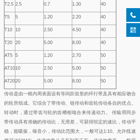
T2.5
2.5
0.7
1.30
40
T5
5
1.20
2.20
40
T10
10
2.50
4.50
40
T20
20
5.00
8.00
40
AT5
5
1.20
2.70
50
AT10
10
2.50
5.00
50
AT20
20
5.00
8.00
50
传动是由一根内周表面设有等间距齿形的环行带及具有相应吻合
的轮所组成。它综合了带传动、链传动和齿轮传动各自的优点。
转动时，通过带齿与轮的齿槽相啮合来传递动力。 传输用同步
带传动具有准确的传动比，无滑差，可获得恒定的速比，传动平
稳，能吸振，噪音小，传动比范围大，一般可达1:10。允许线速