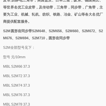
皮带,防静电三角带
，
美国盖茨、日本三星，阪东、德国奥比
、
等世界名优工业皮带，
及
传动带，三角带，同步带，
广角带
，主
要为工业、机械、轧机、纺织、铁路、冶金、矿山等各大名优厂
商提供配套
服务。
S2M圆形齿同步带S2M648、S2M656、S2M660、S2M672、S2
M676、S2M694、S2M710
，圆形齿同步带
S2M全部型号见下：
型号 元/10mm
MBL S2M66 37.3
MBL S2M72 37.3
MBL S2M74 37.3
MBL S2M76 37.3
MBL S2M78 37.3