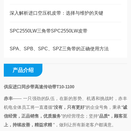
深入解析进口空压机皮带：选择与维护的关键
SPC2550LW三角带SPC2550LW皮带
SPA、SPB、SPC、SPZ三角带的正确使用方法
产品介绍
供应进口同步带高速传动带T10-1100
赤丰
—— 一只强劲的队伍，
在新的形势、机遇和挑战时，
赤丰
机电全体员工将一直
遵循
“
没有，只有更好
”的企业号角，秉承
“
诚
信经营，正品销售，优质服务
”的经营理念；
坚持“
品质*，顾客至
上，持续改善，精益求精
”，做到
让所有新老客户都满意。