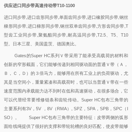
供应进口同步带高速传动带T10-1100
进口同步带,进口齿形同步带,单面齿同步带,进口橡胶同步带,钢丝
梯形同步带,进口梯形同步带,钢丝双单齿同步带,方形齿同步带,T
型齿工业同步带,聚氨酯同步带,耐高温同步带,T2.5、T5、T10
型。日本三星、美国盖茨、德国奥比。
Gates的Super HC系列Ｖ带采用了能承受高载荷的材料和
创新的窄形截面，它们能够传递到相同驱动面的普通Ｖ带（Ａ，
Ｂ，Ｃ，Ｄ）的３倍马力，能够用在所有工业上的负荷驱动，尤
其是当空间小，重量紧凑和高载荷时，也可以当普通Ｖ带在一些
速度范围内承载能力达不到时在低和高速驱动，在很多场合，它
可以代替经常要维修链条和齿轮传动。Super HC包布三角带的
主要系列有3V，5V ，8V（RMA）, SPZ，SPA，SPB，SPC（I
SO）。
Super HC包布三角带的主要特征：皮带两侧的弧形
面给线绳提供了很好的支撑
和带轮轮槽的良好匹配，使皮带能够