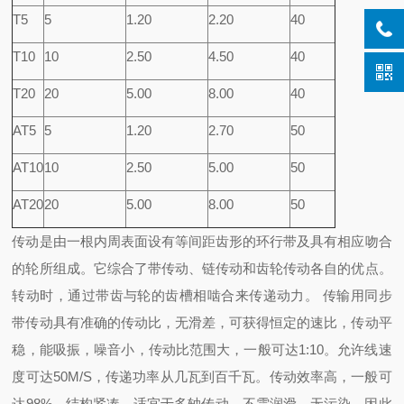
T5
5
1.20
2.20
40
T10
10
2.50
4.50
40
T20
20
5.00
8.00
40
AT5
5
1.20
2.70
50
AT10
10
2.50
5.00
50
AT20
20
5.00
8.00
50
传动是由一根内周表面设有等间距齿形的环行带及具有相应吻合
的轮所组成。它综合了带传动、链传动和齿轮传动各自的优点。
转动时，通过带齿与轮的齿槽相啮合来传递动力。 传输用同步
带传动具有准确的传动比，无滑差，可获得恒定的速比，传动平
稳，能吸振，噪音小，传动比范围大，一般可达1:10。允许线速
度可达50M/S，传递功率从几瓦到百千瓦。传动效率高，一般可
达98%，结构紧凑，适宜于多轴传动，不需润滑，无污染，因此