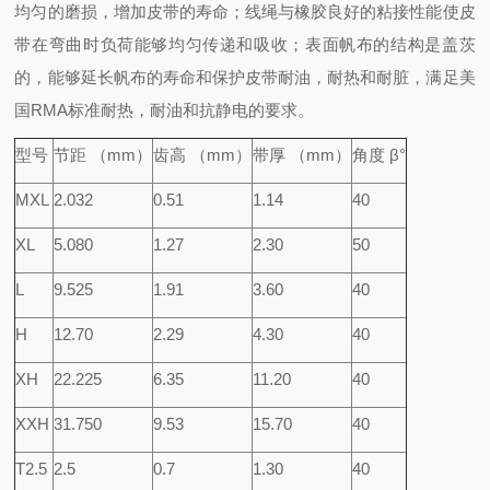
均匀的磨损，增加皮带的寿命；线绳与橡胶良好的粘接性能使皮
带在弯曲时负荷能够均匀传递和吸收；表面帆布的结构是盖茨
的，能够延长帆布的寿命和保护皮带耐油，耐热和耐脏，满足美
国RMA标准耐热，耐油和抗静电的要求。
型号
节距 （mm）
齿高 （mm）
带厚 （mm）
角度 β°
MXL
2.032
0.51
1.14
40
XL
5.080
1.27
2.30
50
L
9.525
1.91
3.60
40
H
12.70
2.29
4.30
40
XH
22.225
6.35
11.20
40
XXH
31.750
9.53
15.70
40
T2.5
2.5
0.7
1.30
40