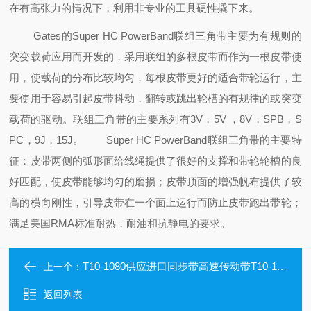
在有高张力的情况下，利用非专业的工具硬性撬下来。
Gates的Super HC PowerBand联组三角带主要为有规则的
突变载荷应用而开发的，采用联组的多根皮带而作为一根皮带使
用，使载荷的分布比较均匀，每根皮带更好的适合带轮运行，主
要使用于容易引起皮带抖动，翻转或跳出轮槽的有规律的或突变
载荷的驱动。联组三角带的主要系列有3V，5V ，8V，SPB，S
PC，9J，15J。
Super HC PowerBand联组三角带的主要特
征：皮带两侧的弧形面给线绳提供了很好的支撑和带轮轮槽的良
好匹配，使皮带能够均匀的磨损；皮带顶面的增强帆布
提供了较
高的横向刚性，引导皮带在一个面上运行而防止皮带跑出带轮；
满足美国RMA标准耐热，耐油和抗静电的要求。
T10-1080供应进口同步带高速传动带T10-1080
上一个：
返回列表