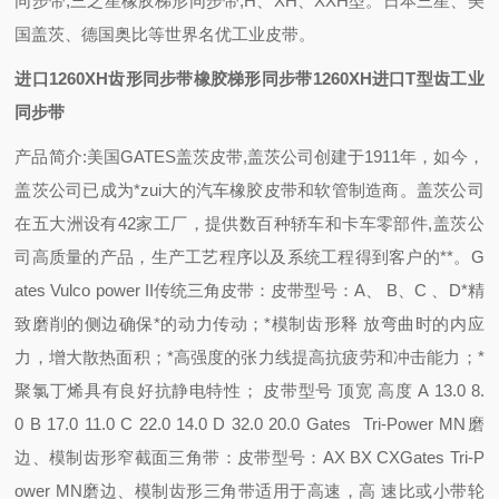
同步带,三之星橡胶梯形同步带,H、XH、XXH型。日本三星、美
国盖茨、德国奥比等世界名优工业皮带。
进口1260XH齿形同步带橡胶梯形同步带1260XH进口T型齿工业
同步带
产品简介:美国GATES盖茨皮带,盖茨公司创建于1911年，如今，
盖茨公司已成为*zui大的汽车橡胶皮带和软管制造商。盖茨公司
在五大洲设有42家工厂，提供数百种轿车和卡车零部件,盖茨公
司高质量的产品，生产工艺程序以及系统工程得到客户的**。G
ates Vulco power II传统三角皮带：皮带型号：A、 B、C 、D*精
致磨削的侧边确保*的动力传动；*模制齿形释 放弯曲时的内应
力，增大散热面积；*高强度的张力线提高抗疲劳和冲击能力；*
聚氯丁烯具有良好抗静电特性； 皮带型号 顶宽 高度 A 13.0 8.
0 B 17.0 11.0 C 22.0 14.0 D 32.0 20.0 Gates Tri-Power MN磨
边、模制齿形窄截面三角带：皮带型号：AX BX CXGates Tri-P
ower MN磨边、模制齿形三角带适用于高速，高 速比或小带轮