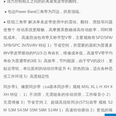
● 强力控制相互之间的距离避免皮带的翻转。
● 包边Power Band三角带为凹边，拱形顶端。
● 联组三角带 解决单条皮带使用中的震动、翻转、滑脱等问题
使整个 传动系统更顺畅，高摩擦系数确保高传动效率，同时降
低成本。
高速防油包布带
又称窄型V带，主要规格有SPZ/SPA/
SPB/SPC 3V/5V/8V 特征 1）节省空间，所需要的面积为普通多
种V带皮带驱动的约1/3 2) 寿命长，维修成本低，高速窄V带平均
寿命为普通带的3倍 3）高效率，节约能源，由于窄V的设计，更
贴近带轮，单位面积的动动功率提升 4）防热防油，适合各种恶
劣工作环境 5）高度稳定性
同步带
1、橡胶同步带（zui基本同步带）规格 MXL XL L H XH X
XH 特征： 1）不润滑，无需链条的传动润滑，工作噪音小 2）
无需维修 3）节省空间 2、超级高扭矩同步(STS)齿带 规格 S2
M S3M S4.5M S5M S8M S14M 1）高速转动驱动 2）更低的噪