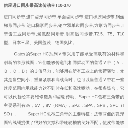
供应进口同步带高速传动带T10-370
进口同步带,进口齿形同步带,单面齿同步带,进口橡胶同步带,钢丝
梯形同步带,进口梯形同步带,钢丝双单齿同步带,方形齿同步带,T
型齿工业同步带,聚氨酯同步带,耐高温同步带,T2.5、T5、T10
型。日本三星、美国盖茨、德国奥比。
Gates的Super HC系列Ｖ带采用了能承受高载荷的材料和
创新的窄形截面，它们能够传递到相同驱动面的普通Ｖ带（Ａ，
Ｂ，Ｃ，Ｄ）的３倍马力，能够用在所有工业上的负荷驱动，尤
其是当空间小，重量紧凑和高载荷时，也可以当普通Ｖ带在一些
速度范围内承载能力达不到时在低和高速驱动，在很多场合，它
可以代替经常要维修链条和齿轮传动。Super HC包布三角带的
主要系列有3V，5V ，8V（RMA）, SPZ，SPA，SPB，SPC（I
SO）。
Super HC包布三角带的主要特征：皮带两侧的弧形
面给线绳提供了很好的支撑
和带轮轮槽的良好匹配，使皮带能够