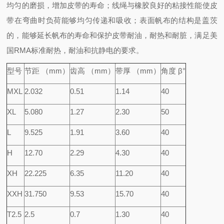
均匀的磨损，增加皮带的寿命；线绳与橡胶良好的粘接性能使皮
带在弯曲时负荷能够均匀传递和吸收；表面帆布的结构是盖茨
的，能够延长帆布的寿命和保护皮带耐油，耐热和耐脏，满足美
国RMA标准耐热，耐油和抗静电的要求。
型号
节距 （mm）
齿高 （mm）
带厚 （mm）
角度 β°
MXL
2.032
0.51
1.14
40
XL
5.080
1.27
2.30
50
L
9.525
1.91
3.60
40
H
12.70
2.29
4.30
40
XH
22.225
6.35
11.20
40
XXH
31.750
9.53
15.70
40
T2.5
2.5
0.7
1.30
40