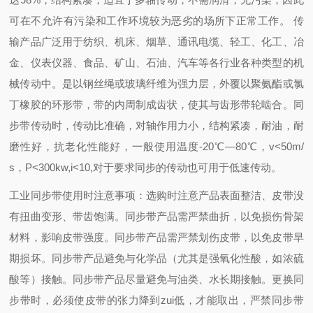
可在不允许有污染和工作环境较为恶劣的场所下正常工作。 传
输产品广泛用于纺织、机床、烟草、通讯电缆、轻工、化工、冶
金、仪表仪器、食品、矿山、石油、汽车等各行业各种类型的机
械传动中。是以钢丝绳或玻璃纤维为强力层，外覆以聚氨酯或氯
丁橡胶的环形带，带的内周制成齿状，使其与齿形带轮啮合。同
步带传动时，传动比准确，对轴作用力小，结构紧凑，耐油，耐
磨性好，抗老化性能好，一般使用温度-20℃―80℃，v<50m/
s，P<300kw,i<10,对于要求同步的传动也可用于低速传动。
工业同步带使用时注意事项：
选购时注意产品表面整洁、皮带没
有扭曲变形、带齿饱满。
同步带产品需严禁曲折，以免损伤骨架
材料，影响皮带强度。
同步带产品需严禁划伤皮带，以免皮带早
期损坏。
同步带产品避免与化学品（尤其是强氧化性酸，如浓硫
酸等）接触。
同步带产品尽量避免与油类、水长期接触。
更换同
步带时，必须使皮带的张力降到zui低，才能取出，严禁同步带