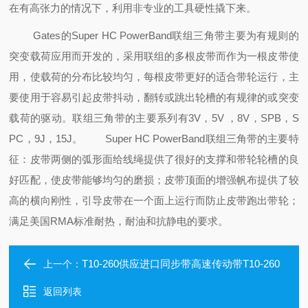
在有高张力的情况下，利用非专业的工具硬性撬下来。
Gates的Super HC PowerBand联组三角带主要为有规则的
突变载荷应用而开发的，采用联组的多根皮带而作为一根皮带使
用，使载荷的分布比较均匀，每根皮带更好的适合带轮运行，主
要使用于容易引起皮带抖动，翻转或跳出轮槽的有规律的或突变
载荷的驱动。联组三角带的主要系列有3V，5V ，8V，SPB，S
PC，9J，15J。
Super HC PowerBand联组三角带的主要特
征：皮带两侧的弧形面给线绳提供了很好的支撑和带轮轮槽的良
好匹配，使皮带能够均匀的磨损；皮带顶面的增强帆布
提供了较
高的横向刚性，引导皮带在一个面上运行而防止皮带跑出带轮；
满足美国RMA标准耐热，耐油和抗静电的要求。
T10-260供应进口同步带高速传动带T10-260
上一个：
返回列表