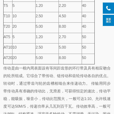
T5
5
1.20
2.20
40
T10
10
2.50
4.50
40
T20
20
5.00
8.00
40
AT5
5
1.20
2.70
50
AT10
10
2.50
5.00
50
AT20
20
5.00
8.00
50
传动是由一根内周表面设有等间距齿形的环行带及具有相应吻合
的轮所组成。它综合了带传动、链传动和齿轮传动各自的优点。
转动时，通过带齿与轮的齿槽相啮合来传递动力。 传输用同步
带传动具有准确的传动比，无滑差，可获得恒定的速比，传动平
稳，能吸振，噪音小，传动比范围大，一般可达1:10。允许线速
度可达50M/S，传递功率从几瓦到百千瓦。传动效率高，一般可
达98%，结构紧凑，适宜于多轴传动，不需润滑，无污染，因此