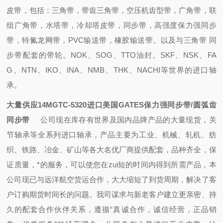
皮带，包括：三角带，带齿三角带，空压机齿型带，广角带，联
组广角带，水塔带，冷却塔皮带，同步带，高强度保力强同步
带，特氟龙网带，PVC输送带，橡胶输送带。以及与三角带 同
步带配套的带轮。NOK、SOG、TTO油封。SKF、NSK、FA
G、NTN、IKO、INA、NMB、THK、NACHI等世界的进口轴
承。
大量供应14MGTC-5320进口美国GATES保力强同步带/圆弧齿
同步带
公司现在库存有世界及国内品牌产品的大量现货，关
节轴承等全系列进口轴承，产品主要为工业、机械、轧机、纺
织、铁路、冶金、矿山等各大名优厂商提供配套，品种齐全，保
证质量，*的服务，可以使您在zui短的时间内得到所需产品，本
公司现已与远洋航空货运合作，大大缩短了到货周期，解决了客
户订购期货时间长的问题。我司谋求与新老客户建立更亲密、持
久的配套合作伙伴关系，遵循“真诚合作，诚信经营，正品销