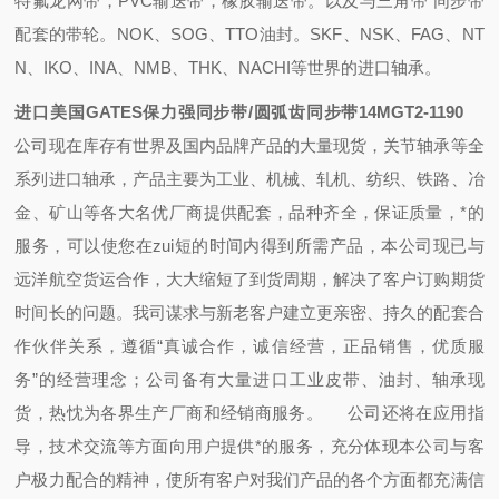
特氟龙网带，PVC输送带，橡胶输送带。以及与三角带 同步带
配套的带轮。NOK、SOG、TTO油封。SKF、NSK、FAG、NT
N、IKO、INA、NMB、THK、NACHI等世界的进口轴承。
进口美国GATES保力强同步带/圆弧齿同步带14MGT2-1190
公司现在库存有世界及国内品牌产品的大量现货，关节轴承等全
系列进口轴承，产品主要为工业、机械、轧机、纺织、铁路、冶
金、矿山等各大名优厂商提供配套，品种齐全，保证质量，*的
服务，可以使您在zui短的时间内得到所需产品，本公司现已与
远洋航空货运合作，大大缩短了到货周期，解决了客户订购期货
时间长的问题。我司谋求与新老客户建立更亲密、持久的配套合
作伙伴关系，遵循“真诚合作，诚信经营，正品销售，优质服
务”的经营理念；公司备有大量进口工业皮带、油封、轴承现
货，热忱为各界生产厂商和经销商服务。
公司还将在应用指
导，技术交流等方面向用户提供*的服务，充分体现本公司与客
户极力配合的精神，使所有客户对我们产品的各个方面都充满信