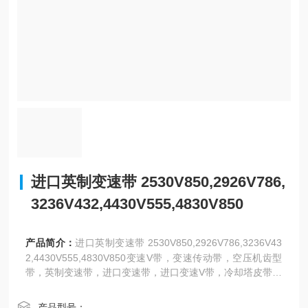
进口英制变速带 2530V850,2926V786,
3236V432,4430V555,4830V850
产品简介：
进口英制变速带 2530V850,2926V786,3236V43
2,4430V555,4830V850变速V带，变速传动带，空压机齿型
带，英制变速带，进口变速带，进口变速V带，冷却塔皮带。
日本三星、阪东，美国盖茨、德国奥比等世界名优工业皮带
亚太地区总代理，同步带，高强度保力强同步带。
产品型号：