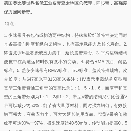
德国奥比等世界名优工业皮带亚太地区总代理，同步带，高强度
保力强同步带。
特点：
1. 变速带具有包布或切边两种结构，特殊橡胶纤维特性决定同时
具备高横向刚度和纵向柔韧性，具有高承载能力及较长寿命。
2.
铸齿减少热量积聚或应力集中，延长皮带寿命。
3. 平滑运转结构
使皮带在高速运转时仅有微小的变动。
4. 符合RMA防油、耐热
标准。
5. 盖茨变速带有RMA标准，ISO标准，盖茨特殊规格。
皮
带长度：从647毫米至3150毫米
备注：HV表示重载结构
窄型和
宽型三角带
普通三角带的宽高比为1：1．5～1．6，而窄型和宽
型的三角带分别为1：1．2和1：2。窄型V带的结构尺寸比普通V
带可以减少约50%，能节省大量原材料，同时强力均匀，有效接
触面积大，弯曲应力小，可大大延长使用寿命。窄型v带的传动
效率可达90%一97%，极限速度达40-50m/s，传动能力提高0．5