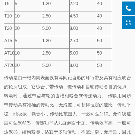
T5
5
1.20
2.20
40
T10
10
2.50
4.50
40
T20
20
5.00
8.00
40
AT5
5
1.20
2.70
50
AT10
10
2.50
5.00
50
AT20
20
5.00
8.00
50
传动是由一根内周表面设有等间距齿形的环行带及具有相应吻合
的轮所组成。它综合了带传动、链传动和齿轮传动各自的优点。
转动时，通过带齿与轮的齿槽相啮合来传递动力。 传输用同步
带传动具有准确的传动比，无滑差，可获得恒定的速比，传动平
稳，能吸振，噪音小，传动比范围大，一般可达1:10。允许线速
度可达50M/S，传递功率从几瓦到百千瓦。传动效率高，一般可
达98%，结构紧凑，适宜于多轴传动，不需润滑，无污染，因此