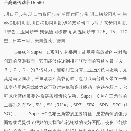
带高速传动带T5-560
,进口同步带,进口齿形同步带,单面齿同步带,进口橡胶同步带,钢
丝梯形同步带,进口梯形同步带,钢丝双单齿同步带,方形齿同步带,
T型齿工业同步带,聚氨酯同步带,耐高温同步带,T2.5、T5、T10
型。日本三星、美国盖茨、德国
Gates的Super HC系列Ｖ带采用了能承受高载荷的材料和
创新的窄形截面，它们能够传递到相同驱动面的普通Ｖ带（Ａ，
Ｂ，Ｃ，Ｄ）的３倍马力，能够用在所有工业上的负荷驱动，尤
其是当空间小，重量紧凑和高载荷时，也可以当普通Ｖ带在一些
速度范围内承载能力达不到时在低和高速驱动，在很多场合，它
可以代替经常要维修链条和齿轮传动。Super HC包布三角带的
主要系列有3V，5V ，8V（RMA）, SPZ，SPA，SPB，SPC（I
SO）。
Super HC包布三角带的主要特征：皮带两侧的弧形
面给线绳提供了很好的支撑
和带轮轮槽的良好匹配，使皮带能够