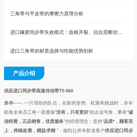
三角带与平皮带的摩擦力原理分析
进口橡胶同步带失效模式：齿根开裂、抗拉层断丝的原因与预防
进口三角带的材质选择与性能优势剖析
产品介绍
供应进口同步带高速传动带T5-560
赤丰
—— 一只强劲的队伍，
在新的形势、机遇和挑战时，
赤丰
机电全体员工将一直
遵循
“
没有，只有更好
”的企业号角，秉承
“
诚
信经营，正品销售，优质服务
”的经营理念；
坚持“
品质*，顾客至
上，持续改善，精益求精
”，做到
让所有新老客户
供应进口同步