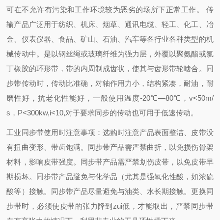
可在不允许有污染和工作环境较为恶劣的场所下正常工作。 传
输产品广泛用于纺织、机床、烟草、通讯电缆、轻工、化工、冶
金、仪表仪器、食品、矿山、石油、汽车等各行业各种类型的机
械传动中。是以钢丝绳或玻璃纤维为强力层，外覆以聚氨酯或氯
丁橡胶的环形带，带的内周制成齿状，使其与齿形带轮啮合。同
步带传动时，传动比准确，对轴作用力小，结构紧凑，耐油，耐
磨性好，抗老化性能好，一般使用温度-20℃―80℃，v<50m/
s，P<300kw,i<10,对于要求同步的传动也可用于低速传动。
工业同步带使用时注意事项：
选购时注意产品表面整洁、皮带没
有扭曲变形、带齿饱满。
同步带产品需严禁曲折，以免损伤骨架
材料，影响皮带强度。
同步带产品需严禁划伤皮带，以免皮带早
期损坏。
同步带产品避免与化学品（尤其是强氧化性酸，如浓硫
酸等）接触。
同步带产品尽量避免与油类、水长期接触。
更换同
步带时，必须使皮带的张力降到zui低，才能取出，严禁同步带