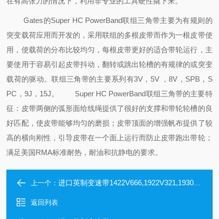
在有高张力的情况下，利用非专业的工具硬性撬下来。
Gates的Super HC PowerBand联组三角带主要为有规则的
突变载荷应用而开发的，采用联组的多根皮带而作为一根皮带使
用，使载荷的分布比较均匀，每根皮带更好的适合带轮运行，主
要使用于容易引起皮带抖动，翻转或跳出轮槽的有规律的或突变
载荷的驱动。联组三角带的主要系列有3V，5V ，8V，SPB，S
PC，9J，15J。
Super HC PowerBand联组三角带的主要特
征：皮带两侧的弧形面给线绳提供了很好的支撑和带轮轮槽的良
好匹配，使皮带能够均匀的磨损；皮带顶面的增强帆布
提供了较
高的横向刚性，引导皮带在一个面上运行而防止皮带跑出带轮；
满足美国RMA标准耐热，耐油和抗静电的要求。
进口英制变速带1422V666,1922V321,1930V400,2322V421,2530V670
上一个：
返回列表