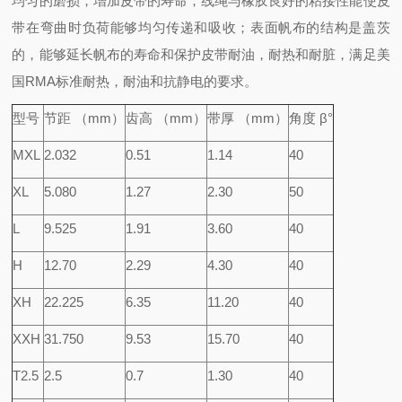
均匀的磨损，增加皮带的寿命；线绳与橡胶良好的粘接性能使皮
带在弯曲时负荷能够均匀传递和吸收；表面帆布的结构是盖茨
的，能够延长帆布的寿命和保护皮带耐油，耐热和耐脏，满足美
国RMA标准耐热，耐油和抗静电的要求。
型号
节距 （mm）
齿高 （mm）
带厚 （mm）
角度 β°
MXL
2.032
0.51
1.14
40
XL
5.080
1.27
2.30
50
L
9.525
1.91
3.60
40
H
12.70
2.29
4.30
40
XH
22.225
6.35
11.20
40
XXH
31.750
9.53
15.70
40
T2.5
2.5
0.7
1.30
40