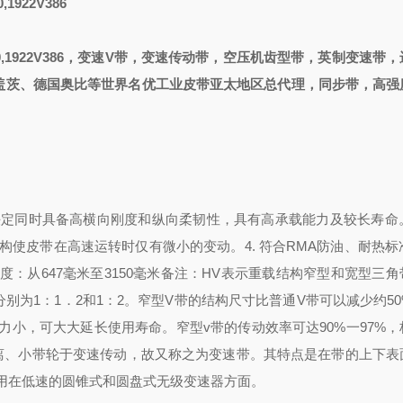
0,1922V386
1430V500,1922V386，变速V带，变速传动带，空压机齿型带，英制变速
盖茨、德国奥比等世界名优工业皮带亚太地区总代理，同步带，高强
性决定同时具备高横向刚度和纵向柔韧性，具有高承载能力及较长寿命
转结构使皮带在高速运转时仅有微小的变动。
4. 符合RMA防油、耐热
度：从647毫米至3150毫米
备注：HV表示重载结构
窄型和宽型三角
分别为1：1．2和1：2。窄型V带的结构尺寸比普通V带可以减少约5
小，可大大延长使用寿命。窄型v带的传动效率可达90%一97%，
适于短距离、小带轮于变速传动，故又称之为变速带。其特点是在带的上下
用在低速的圆锥式和圆盘式无级变速器方面。