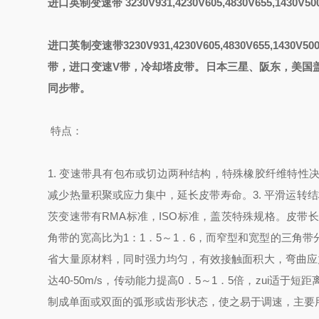
进口英制变速带
3230V931,4230V605,4830V655,1430V50
进口英制变速带3230V931,4230V605,4830V655,
带，进口变速V带，冷却塔皮带。日本三星、阪东，美国
同步带。
特点：
1. 变速带具有包布或切边两种结构，特殊橡胶纤维特
减少热量积聚或应力集中，延长皮带寿命。
3. 平滑运
茨变速带有RMA标准，ISO标准，盖茨特殊规格。
皮带长
角带的宽高比为1：1．5～1．6，而窄型和宽型的三角带
省大量原材料，同时强力均匀，有效接触面积大，弯曲应力
达40-50m/s，传动能力提高0．5～1．5倍，zui
制成单面或双面的弧形或齿形状态，使之易于调速，主要