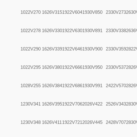
1022V270
1626V315
1922V604
1930V850
2330V273
2630
1022V278
1626V330
1922V630
1930V891
2330V338
2636
1022V290
1626V339
1922V646
1930V900
2330V359
2822
1022V295
1626V380
1922V666
1930V950
2330V537
2826
1028V255
1626V384
1922V686
1930V991
2422V570
2826
1230V341
1626V395
1922V706
2026V422
2526V343
2830
1230V348
1626V411
1922V721
2026V445
2428V707
2830