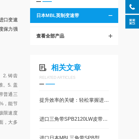
日本MBL英制变速带
带，进口变速
度保力强
查看全部产品
相关文章
。
2. 铸齿
RELATED ARTICLES
标准。
5. 盖
带
普通三
提升效率的关键：轻松掌握进口空压机皮带安装技巧
0%，能节
极限速度
进口三角带SPB2120LW皮带的正确维护
表面，大多
进口日本MBL三角带SPB型号汇总