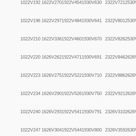
1022V192
1622V270
1922V454
1930V630
2322V721
2530
1022V196
1622V297
1922V484
1930V641
2322V801
2530
1022V210
1622V336
1922V460
1930V670
2322V826
2530
1022V220
1626V262
1922V471
1930V691
2322V846
2626
1022V223
1626V275
1922V522
1930V710
2322V886
2626
1022V234
1626V290
1922V526
1930V750
2322V921
2626
1022V240
1626V293
1922V541
1930V791
2326V310
2626
1022V247
1626V304
1922V544
1930V800
2326V359
2630