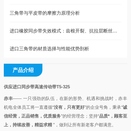
三角带与平皮带的摩擦力原理分析
进口橡胶同步带失效模式：齿根开裂、抗拉层断丝的原因与预防
进口三角带的材质选择与性能优势剖析
产品介绍
供应进口同步带高速传动带T5-325
赤丰
—— 一只强劲的队伍，
在新的形势、机遇和挑战时，
赤丰
机电全体员工将一直
遵循
“
没有，只有更好
”的企业号角，秉承
“
诚
信经营，正品销售，优质服务
”的经营理念；
坚持“
品质*，顾客至
上，持续改善，精益求精
”，做到
让所有新老客户都满意。