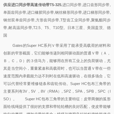
供应进口同步带高速传动带T5-325
,进口同步带,进口齿形同步带,
单面齿同步带,进口橡胶同步带,钢丝梯形同步带,进口梯形同步带,
钢丝双单齿同步带,方形齿同步带,T型齿工业同步带,聚氨酯同步
带,耐高温同步带,T2.5、T5、T10型。日本三星、美国盖茨、德
国
Gates的Super HC系列Ｖ带采用了能承受高载荷的材料和
创新的窄形截面，它们能够传递到相同驱动面的普通Ｖ带（Ａ，
Ｂ，Ｃ，Ｄ）的３倍马力，能够用在所有工业上的负荷驱动，尤
其是当空间小，重量紧凑和高载荷时，也可以当普通Ｖ带在一些
速度范围内承载能力达不到时在低和高速驱动，在很多场合，它
可以代替经常要维修链条和齿轮传动。Super HC包布三角带的
主要系列有3V，5V ，8V（RMA）, SPZ，SPA，SPB，SPC（I
SO）。
Super HC包布三角带的主要特征：皮带两侧的弧形
面给线绳提供了很好的支撑
和带轮轮槽的良好匹配，使皮带能够