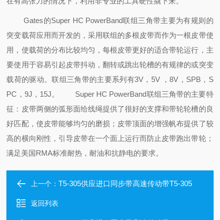
在有高张力的情况下，利用非专业的工具硬性撬下来。
Gates的Super HC PowerBand联组三角带主要为有规则的
突变载荷应用而开发的，采用联组的多根皮带而作为一根皮带使
用，使载荷的分布比较均匀，每根皮带更好的适合带轮运行，主
要使用于容易引起皮带抖动，翻转或跳出轮槽的有规律的或突变
载荷的驱动。联组三角带的主要系列有3V，5V ，8V，SPB，S
PC，9J，15J。
Super HC PowerBand联组三角带的主要特
征：皮带两侧的弧形面给线绳提供了很好的支撑和带轮轮槽的良
好匹配，使皮带能够均匀的磨损；皮带顶面的增强帆布
提供了较
高的横向刚性，引导皮带在一个面上运行而防止皮带跑出带轮；
满足美国RMA标准耐热，耐油和抗静电的要求。
T5-305供应进口同步带高速传动带T5-305
上一个：
返回列表