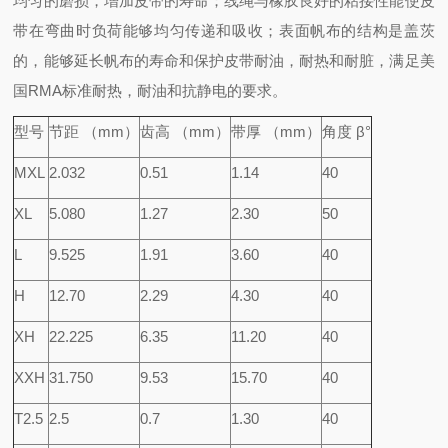
均匀的磨损，增加皮带的寿命；线绳与橡胶良好的粘接性能使皮
带在弯曲时负荷能够均匀传递和吸收；表面帆布的结构是盖茨
的，能够延长帆布的寿命和保护皮带耐油，耐热和耐脏，满足美
国RMA标准耐热，耐油和抗静电的要求。
型号
节距 （mm）
齿高 （mm）
带厚 （mm）
角度 β°
MXL
2.032
0.51
1.14
40
XL
5.080
1.27
2.30
50
L
9.525
1.91
3.60
40
H
12.70
2.29
4.30
40
XH
22.225
6.35
11.20
40
XXH
31.750
9.53
15.70
40
T2.5
2.5
0.7
1.30
40