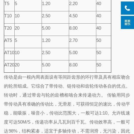
T5
5
1.20
2.20
40
T10
10
2.50
4.50
40
T20
20
5.00
8.00
40
AT5
5
1.20
2.70
50
AT10
10
2.50
5.00
50
AT20
20
5.00
8.00
50
传动是由一根内周表面设有等间距齿形的环行带及具有相应吻合
的轮所组成。它综合了带传动、链传动和齿轮传动各自的优点。
转动时，通过带齿与轮的齿槽相啮合来传递动力。 传输用同步
带传动具有准确的传动比，无滑差，可获得恒定的速比，传动平
稳，能吸振，噪音小，传动比范围大，一般可达1:10。允许线速
度可达50M/S，传递功率从几瓦到百千瓦。传动效率高，一般可
达98%，结构紧凑，适宜于多轴传动，不需润滑，无污染，因此