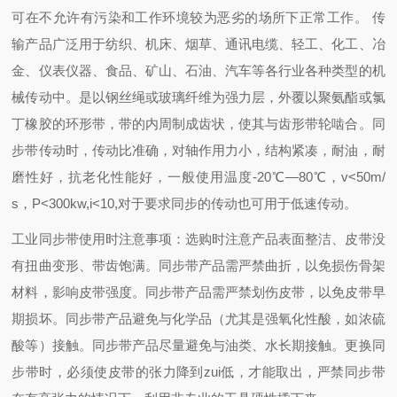
可在不允许有污染和工作环境较为恶劣的场所下正常工作。 传
输产品广泛用于纺织、机床、烟草、通讯电缆、轻工、化工、冶
金、仪表仪器、食品、矿山、石油、汽车等各行业各种类型的机
械传动中。是以钢丝绳或玻璃纤维为强力层，外覆以聚氨酯或氯
丁橡胶的环形带，带的内周制成齿状，使其与齿形带轮啮合。同
步带传动时，传动比准确，对轴作用力小，结构紧凑，耐油，耐
磨性好，抗老化性能好，一般使用温度-20℃―80℃，v<50m/
s，P<300kw,i<10,对于要求同步的传动也可用于低速传动。
工业同步带使用时注意事项：
选购时注意产品表面整洁、皮带没
有扭曲变形、带齿饱满。
同步带产品需严禁曲折，以免损伤骨架
材料，影响皮带强度。
同步带产品需严禁划伤皮带，以免皮带早
期损坏。
同步带产品避免与化学品（尤其是强氧化性酸，如浓硫
酸等）接触。
同步带产品尽量避免与油类、水长期接触。
更换同
步带时，必须使皮带的张力降到zui低，才能取出，严禁同步带