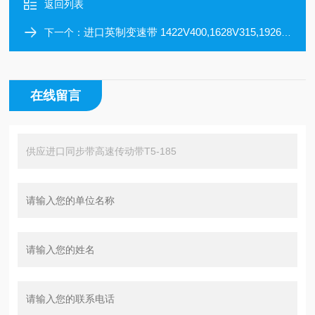
返回列表
进口英制变速带 1422V400,1628V315,1926V333,2230V285,2530V309
下一个：
在线留言