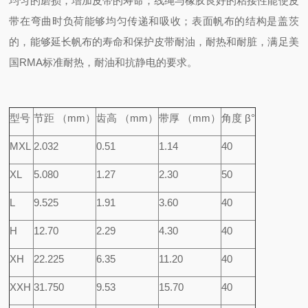
均匀的磨损，增加皮带的寿命；线绳与橡胶良好的粘接性能使皮
带在弯曲时负荷能够均匀传递和吸收；表面帆布的结构是盖茨
的，能够延长帆布的寿命和保护皮带耐油，耐热和耐脏，满足美
国RMA标准耐热，耐油和抗静电的要求。
型号
节距 （mm）
齿高 （mm）
带厚 （mm）
角度 β°
MXL
2.032
0.51
1.14
40
XL
5.080
1.27
2.30
50
L
9.525
1.91
3.60
40
H
12.70
2.29
4.30
40
XH
22.225
6.35
11.20
40
XXH
31.750
9.53
15.70
40