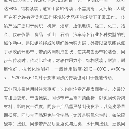
达98%，结构紧凑，适宜于多轴传动，不需润滑，无污染，因此
可在不允许有污染和工作环境较为恶劣的场所下正常工作。 传
输产品广泛用于纺织、机床、烟草、通讯电缆、轻工、化工、冶
金、仪表仪器、食品、矿山、石油、汽车等各行业各种类型的机
械传动中。是以钢丝绳或玻璃纤维为强力层，外覆以聚氨酯或氯
丁橡胶的环形带，带的内周制成齿状，使其与齿形带轮啮合。同
步带传动时，传动比准确，对轴作用力小，结构紧凑，耐油，耐
磨性好，抗老化性能好，一般使用温度-20℃―80℃，v<50m/
s，P<300kw,i<10,对于要求同步的传动也可用于低速传动。
工业同步带使用时注意事项：
选购时注意产品表面整洁、皮带没
有扭曲变形、带齿饱满。
同步带产品需严禁曲折，以免损伤骨架
材料，影响皮带强度。
同步带产品需严禁划伤皮带，以免皮带早
期损坏。
同步带产品避免与化学品（尤其是强氧化性酸，如浓硫
酸等）接触。
同步带产品尽量避免与油类、水长期接触。
更换同