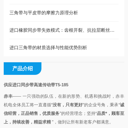
三角带与平皮带的摩擦力原理分析
进口橡胶同步带失效模式：齿根开裂、抗拉层断丝的原因与预防
进口三角带的材质选择与性能优势剖析
产品介绍
供应进口同步带高速传动带T5-185
赤丰
—— 一只强劲的队伍，
在新的形势、机遇和挑战时，
赤丰
机电全体员工将一直
遵循
“
没有，只有更好
”的企业号角，秉承
“
诚
信经营，正品销售，优质服务
”的经营理念；
坚持“
品质*，顾客至
上，持续改善，精益求精
”，做到
让所有新老客户都满意。