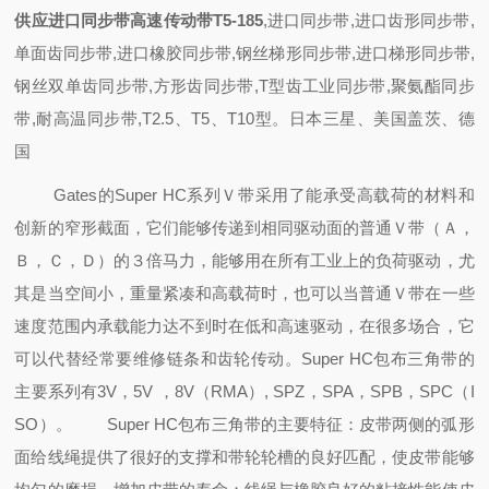
供应进口同步带高速传动带T5-185
,进口同步带,进口齿形同步带,
单面齿同步带,进口橡胶同步带,钢丝梯形同步带,进口梯形同步带,
钢丝双单齿同步带,方形齿同步带,T型齿工业同步带,聚氨酯同步
带,耐高温同步带,T2.5、T5、T10型。日本三星、美国盖茨、德
国
Gates的Super HC系列Ｖ带采用了能承受高载荷的材料和
创新的窄形截面，它们能够传递到相同驱动面的普通Ｖ带（Ａ，
Ｂ，Ｃ，Ｄ）的３倍马力，能够用在所有工业上的负荷驱动，尤
其是当空间小，重量紧凑和高载荷时，也可以当普通Ｖ带在一些
速度范围内承载能力达不到时在低和高速驱动，在很多场合，它
可以代替经常要维修链条和齿轮传动。Super HC包布三角带的
主要系列有3V，5V ，8V（RMA）, SPZ，SPA，SPB，SPC（I
SO）。
Super HC包布三角带的主要特征：皮带两侧的弧形
面给线绳提供了很好的支撑
和带轮轮槽的良好匹配，使皮带能够