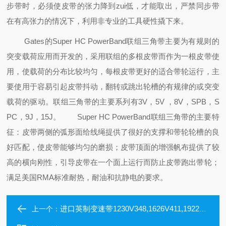
步带时，必须使皮带的张力降到zui低，才能取出，严禁同步带
在有高张力的情况下，利用非专业的工具硬性撬下来。
Gates的Super HC PowerBand联组三角带主要为有规则的
突变载荷应用而开发的，采用联组的多根皮带而作为一根皮带使
用，使载荷的分布比较均匀，每根皮带更好的适合带轮运行，主
要使用于容易引起皮带抖动，翻转或跳出轮槽的有规律的或突变
载荷的驱动。联组三角带的主要系列有3V，5V ，8V，SPB，S
PC，9J，15J。
Super HC PowerBand联组三角带的主要特
征：皮带两侧的弧形面给线绳提供了很好的支撑和带轮轮槽的良
好匹配，使皮带能够均匀的磨损；皮带顶面的增强帆布
提供了较
高的横向刚性，引导皮带在一个面上运行而防止皮带跑出带轮；
满足美国RMA标准耐热，耐油和抗静电的要求。
进口英制变速带1230V348,1626V411,1922V721,2026V445,2428V707
上一个：