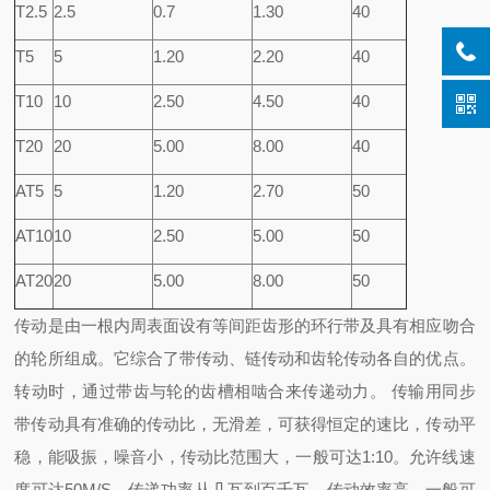
T2.5
2.5
0.7
1.30
40
T5
5
1.20
2.20
40
T10
10
2.50
4.50
40
T20
20
5.00
8.00
40
AT5
5
1.20
2.70
50
AT10
10
2.50
5.00
50
AT20
20
5.00
8.00
50
传动是由一根内周表面设有等间距齿形的环行带及具有相应吻合
的轮所组成。它综合了带传动、链传动和齿轮传动各自的优点。
转动时，通过带齿与轮的齿槽相啮合来传递动力。 传输用同步
带传动具有准确的传动比，无滑差，可获得恒定的速比，传动平
稳，能吸振，噪音小，传动比范围大，一般可达1:10。允许线速
度可达50M/S，传递功率从几瓦到百千瓦。传动效率高，一般可