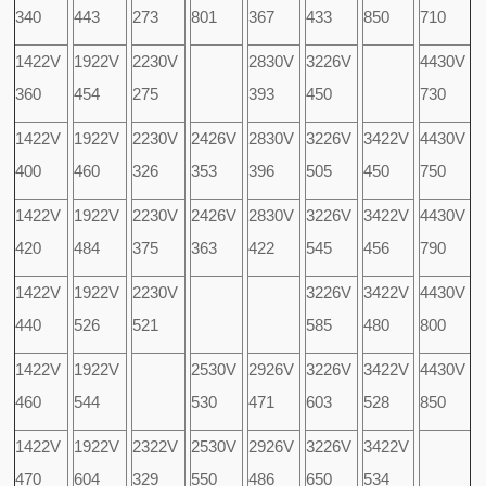
340
443
273
801
367
433
850
710
1422V
1922V
2230V
2830V
3226V
4430V
360
454
275
393
450
730
1422V
1922V
2230V
2426V
2830V
3226V
3422V
4430V
400
460
326
353
396
505
450
750
1422V
1922V
2230V
2426V
2830V
3226V
3422V
4430V
420
484
375
363
422
545
456
790
1422V
1922V
2230V
3226V
3422V
4430V
440
526
521
585
480
800
1422V
1922V
2530V
2926V
3226V
3422V
4430V
460
544
530
471
603
528
850
1422V
1922V
2322V
2530V
2926V
3226V
3422V
470
604
329
550
486
650
534