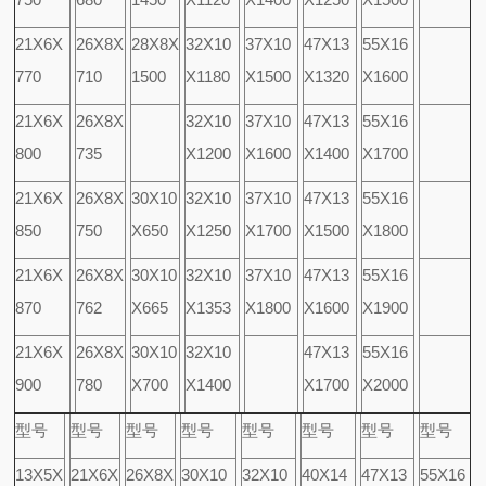
21X6X
26X8X
28X8X
32X10
37X10
47X13
55X16
770
710
1500
X1180
X1500
X1320
X1600
21X6X
26X8X
32X10
37X10
47X13
55X16
800
735
X1200
X1600
X1400
X1700
21X6X
26X8X
30X10
32X10
37X10
47X13
55X16
850
750
X650
X1250
X1700
X1500
X1800
21X6X
26X8X
30X10
32X10
37X10
47X13
55X16
870
762
X665
X1353
X1800
X1600
X1900
21X6X
26X8X
30X10
32X10
47X13
55X16
900
780
X700
X1400
X1700
X2000
型号
型号
型号
型号
型号
型号
型号
型号
13X5X
21X6X
26X8X
30X10
32X10
40X14
47X13
55X16