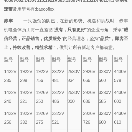
4830V602,1430V315,1922V363,1930V475,2322V481进口英制变
速带
常用型号有:baecoflex
赤丰
—— 一只强劲的队伍，
在新的形势、机遇和挑战时，
赤丰
机电全体员工将一直
遵循
“
没有，只有更好
”的企业号角，秉承
“
诚
信经营，正品销售，优质服务
”的经营理念；
坚持“
品质*，顾客至
上，持续改善，精益求精
”，做到
让所有新老客户都满意。
型号
型号
型号
型号
型号
型号
型号
型号
1422V
1922V
1922V
2322V
2530V
2926V
3230V
4430V
235
298
756
481
934
666
560
578
1422V
1922V
1926V
2322V
2530V
2926V
3230V
4430V
240
321
250
486
990
686
585
600
1422V
1922V
1926V
2322V
2926V
3230V
4430V
256
332
275
521
726
600
610