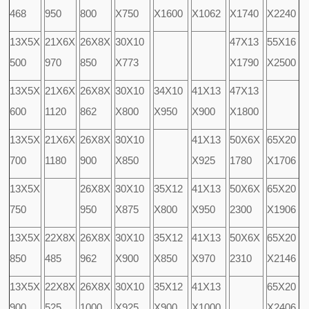
468
950
800
X750
X1600
X1062
X1740
X2240
13X5X
21X6X
26X8X
30X10
47X13
55X16
500
970
850
X773
X1790
X2500
13X5X
21X6X
26X8X
30X10
34X10
41X13
47X13
600
1120
862
X800
X950
X900
X1800
13X5X
21X6X
26X8X
30X10
41X13
50X6X
65X20
700
1180
900
X850
X925
1780
X1706
13X5X
26X8X
30X10
35X12
41X13
50X6X
65X20
750
950
X875
X800
X950
2300
X1906
13X5X
22X8X
26X8X
30X10
35X12
41X13
50X6X
65X20
850
485
962
X900
X850
X970
2310
X2146
13X5X
22X8X
26X8X
30X10
35X12
41X13
65X20
900
525
1000
X925
X900
X1000
X2406