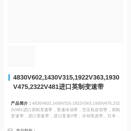
4830V602,1430V315,1922V363,1930
V475,2322V481进口英制变速带
产品简介：
4830V602,1430V315,1922V363,1930V475,232
2V481进口英制变速带，变速传动带，空压机齿型带，英制
变速带，进口变速带，进口变速V带，冷却塔皮带。日本三
星、阪东，美国盖茨、德国奥比等世界名优工业皮带亚太地
区总代理，同步带，高强度保力强同步带。
产品型号：