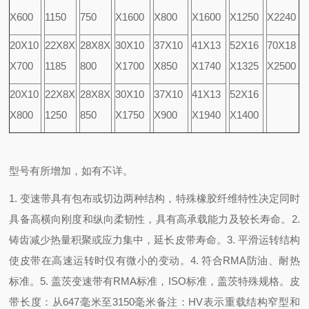
X600
1150
750
X1600
X800
X1600
X1250
X2240
20X10
22X8X
28X8X
30X10
37X10
41X13
52X16
70X18
X700
1185
800
X1700
X850
X1740
X1325
X2500
20X10
22X8X
28X8X
30X10
37X10
41X13
52X16
X800
1250
850
X1750
X900
X1940
X1400
型号有所增加，如有不详。
1. 变速带具有包布或切边两种结构，特殊橡胶纤维特性决定同时
具备高横向刚度和纵向柔韧性，具有高承载能力及较长寿命。
2.
铸齿减少热量积聚或应力集中，延长皮带寿命。
3. 平滑运转结构
使皮带在高速运转时仅有微小的变动。
4. 符合RMA防油、耐热
标准。
5. 盖茨变速带有RMA标准，ISO标准，盖茨特殊规格。
皮
带长度：从647毫米至3150毫米
备注：HV表示重载结构
窄型和