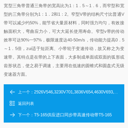
宽型三角带
普通三角带的宽高比为1：1．5～1．6，而窄型和宽
型的三角带分别为1：1．2和1：2。窄型V带的结构尺寸比普通V
带可以减少约50%，能节省大量原材料，同时强力均匀，有效接
触面积大，弯曲应力小，可大大延长使用寿命。窄型v带的传动
效率可达90%一97%，极限速度达40-50m/s，传动能力提高0．5
～1．5倍，zui适于短距离、小带轮于变速传动，故又称之为变
速带。其特点是在带的上下表面，大多制成单面或双面的弧形或
齿形状态，使之易于调速，主要用在低速的圆锥式和圆盘式无级
变速器方面。
2926V546,3230V701,3836V654,4630V693,6236V905进口英制变速带
上一个：
返回列表
T5-165供应进口同步带高速传动带T5-165
下一个：