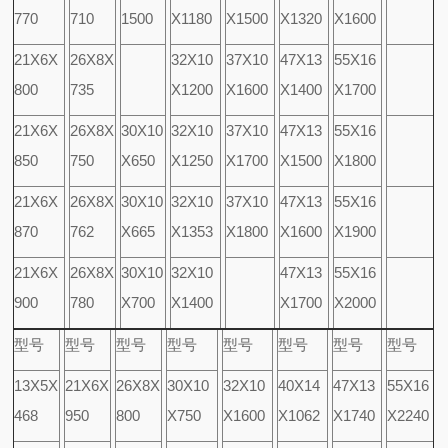
770
710
1500
X1180
X1500
X1320
X1600
21X6X
26X8X
32X10
37X10
47X13
55X16
800
735
X1200
X1600
X1400
X1700
21X6X
26X8X
30X10
32X10
37X10
47X13
55X16
850
750
X650
X1250
X1700
X1500
X1800
21X6X
26X8X
30X10
32X10
37X10
47X13
55X16
870
762
X665
X1353
X1800
X1600
X1900
21X6X
26X8X
30X10
32X10
47X13
55X16
900
780
X700
X1400
X1700
X2000
型号
型号
型号
型号
型号
型号
型号
型号
13X5X
21X6X
26X8X
30X10
32X10
40X14
47X13
55X16
468
950
800
X750
X1600
X1062
X1740
X2240