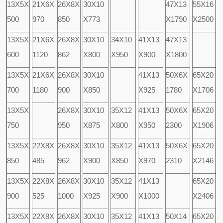
13X5X
21X6X
26X8X
30X10
47X13
55X16
500
970
850
X773
X1790
X2500
13X5X
21X6X
26X8X
30X10
34X10
41X13
47X13
600
1120
862
X800
X950
X900
X1800
13X5X
21X6X
26X8X
30X10
41X13
50X6X
65X20
700
1180
900
X850
X925
1780
X1706
13X5X
26X8X
30X10
35X12
41X13
50X6X
65X20
750
950
X875
X800
X950
2300
X1906
13X5X
22X8X
26X8X
30X10
35X12
41X13
50X6X
65X20
850
485
962
X900
X850
X970
2310
X2146
13X5X
22X8X
26X8X
30X10
35X12
41X13
65X20
900
525
1000
X925
X900
X1000
X2406
13X5X
22X8X
26X8X
30X10
35X12
41X13
50X14
65X20