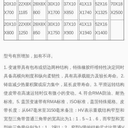
20X10
22X8X
28X8X
30X10
37X10
41X13
52X16
70X18
X700
1185
800
X1700
X850
X1740
X1325
X2500
20X10
22X8X
28X8X
30X10
37X10
41X13
52X16
X800
1250
850
X1750
X900
X1940
X1400
型号有所增加，如有不详。
1. 变速带具有包布或切边两种结构，特殊橡胶纤维特性决定同时
具备高横向刚度和纵向柔韧性，具有高承载能力及较长寿命。
2.
铸齿减少热量积聚或应力集中，延长皮带寿命。
3. 平滑运转结构
使皮带在高速运转时仅有微小的变动。
4. 符合RMA防油、耐热
标准。
5. 盖茨变速带有RMA标准，ISO标准，盖茨特殊规格。
皮
带长度：从647毫米至3150毫米
备注：HV表示重载结构
窄型和
宽型三角带
普通三角带的宽高比为1：1．5～1．6，而窄型和宽
型的三角带分别为1：1．2和1：2。窄型V带的结构尺寸比普通V