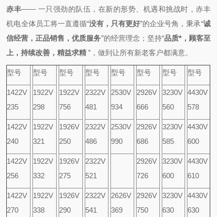
赤丰
—— 一只强劲的队伍，
在新的形势、机遇和挑战时，
赤丰
机电全体员工将一直
遵循
“
没有，只有更好
”的企业号角，秉承
“
诚
信经营，正品销售，优质服务
”的经营理念；
坚持“
品质*，顾客至
上，持续改善，精益求精
”，做到
让所有新老客户都满意。
型号
型号
型号
型号
型号
型号
型号
型号
1422V
1922V
1922V
2322V
2530V
2926V
3230V
4430V
235
298
756
481
934
666
560
578
1422V
1922V
1926V
2322V
2530V
2926V
3230V
4430V
240
321
250
486
990
686
585
600
1422V
1922V
1926V
2322V
2926V
3230V
4430V
256
332
275
521
726
600
610
1422V
1922V
1926V
2322V
2626V
2926V
3230V
4430V
270
338
290
541
369
750
630
630