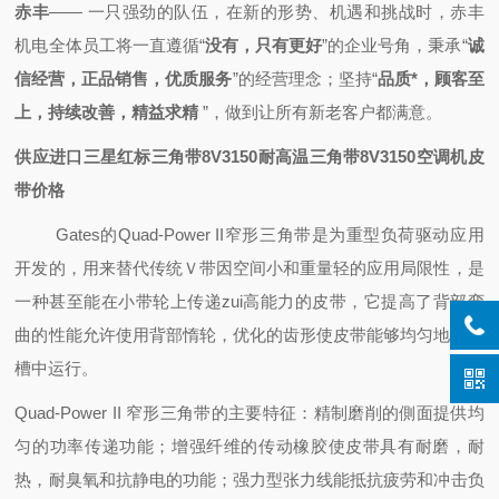
赤丰
—— 一只强劲的队伍，
在新的形势、机遇和挑战时，
赤丰
机电全体员工将一直遵循“
没有，只有更好
”的企业号角，秉承“
诚
信经营，正品销售，优质服务
”的经营理念；坚持“
品质*，顾客至
上，持续改善，精益求精
”，做到
让所有新老客户都满意。
供应进口三星红标三角带8V3150耐高温三角带8V3150空调机皮
带价格
Gates的Quad-Power II窄形三角带是为重型负荷驱动应用
开发的，用来替代传统Ｖ带因空间小和重量轻的应用局限性，是
一种甚至能在小带轮上传递zui高能力的皮带，它提高了背部弯
曲的性能允许使用背部惰轮，优化的齿形使皮带能够均匀地在轮
槽中运行。
Quad-Power II 窄形三角带的主要特征：精制磨削的側面提供均
匀的功率传递功能；增强纤维的传动橡胶使皮带具有耐磨，耐
热，耐臭氧和抗静电的功能；强力型
张力线能抵抗疲劳和冲击负