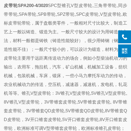
皮带轮SPA200-4/3020
SPC型锥孔V型皮带轮,三角带带轮,同步
带带轮,SPA带轮,SPB带轮,SPZ带轮,SPC皮带轮,V型皮带轮,欧
标皮带轮
带轮，属于盘毂类零件，一般相对尺寸比较大，制造工
艺上一般以铸造、锻造为主。一般尺寸较大的设计为用铸造的方
法，材料一般都是铸铁（铸造性能较好），很少用铸钢（钢的铸
造性能不佳）；一般尺寸较小的，可以设计为锻造，材料为钢。
皮带轮主要用于远距离传送动力的场合，例如小型柴油机动力的
输出，农用车，拖拉机，汽车，矿山机械，机械加工设备，纺织
机械，包装机械，车床，锻床，一些小马力摩托车动力的传动，
农业机械动力的传送，空压机，减速器，减速机，发电机，轧花
机等等。
锥孔V型皮带轮：3V锥孔V型皮带轮,5V锥孔V型皮带轮,
8V锥孔V型皮带轮，3V带锥套皮带轮,5V带锥套皮带轮, 8V带锥
套皮带轮，3V带锥套QD皮带轮,5V带锥套QD皮带轮,8V带锥套Q
D皮带轮，3V开口锥套皮带轮,5V开口锥套皮带轮,8V开口锥套皮
带轮，欧洲标准可调V型带锥套皮带轮，欧洲标准锥孔皮带轮；