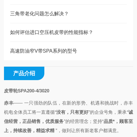
三角带老化问题怎么解决？
如何评估进口空压机皮带的性能指标？
高速防油窄V带SPA系列的型号
产品介绍
皮带轮SPA200-4/3020
赤丰
—— 一只强劲的队伍，
在新的形势、机遇和挑战时，
赤丰
机电全体员工将一直
遵循
“
没有，只有更好
”的企业号角，秉承
“
诚
信经营，正品销售，优质服务
”的经营理念；
坚持“
品质*，顾客至
上，持续改善，精益求精
”，做到
让所有新老客户都满意。