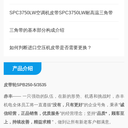
SPC3750LW空调机皮带SPC3750LW耐高温三角带
三角带的基本部分构成介绍
如何判断进口空压机皮带是否需要更换？
产品介绍
皮带轮SPB250-5/3535
赤丰
—— 一只强劲的队伍，
在新的形势、机遇和挑战时，
赤丰
机电全体员工将一直
遵循
“
没有，只有更好
”的企业号角，秉承
“
诚
信经营，正品销售，优质服务
”的经营理念；
坚持“
品质*，顾客至
上，持续改善，精益求精
”，做到
让所有新老客户都满意。