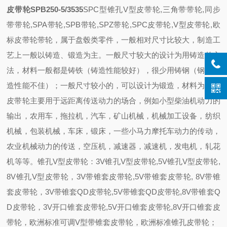
皮带轮SPB250-5/3535
SPC型锥孔V型皮带轮,三角带带轮,同步
带带轮,SPA带轮,SPB带轮,SPZ带轮,SPC皮带轮,V型皮带轮,欧
标皮带轮
带轮，属于盘毂类零件，一般相对尺寸比较大，制造工
艺上一般以铸造、锻造为主。一般尺寸较大的设计为用铸造的方
法，材料一般都是铸铁（铸造性能较好），很少用铸钢（钢的铸
造性能不佳）；一般尺寸较小的，可以设计为锻造，材料为钢。
皮带轮主要用于远距离传送动力的场合，例如小型柴油机动力的
输出，农用车，拖拉机，汽车，矿山机械，机械加工设备，纺织
机械，包装机械，车床，锻床，一些小马力摩托车动力的传动，
农业机械动力的传送，空压机，减速器，减速机，发电机，轧花
机等等。
锥孔V型皮带轮：3V锥孔V型皮带轮,5V锥孔V型皮带轮,
8V锥孔V型皮带轮，3V带锥套皮带轮,5V带锥套皮带轮, 8V带锥
套皮带轮，3V带锥套QD皮带轮,5V带锥套QD皮带轮,8V带锥套Q
D皮带轮，3V开口锥套皮带轮,5V开口锥套皮带轮,8V开口锥套皮
带轮，欧洲标准可调V型带锥套皮带轮，欧洲标准锥孔皮带轮；